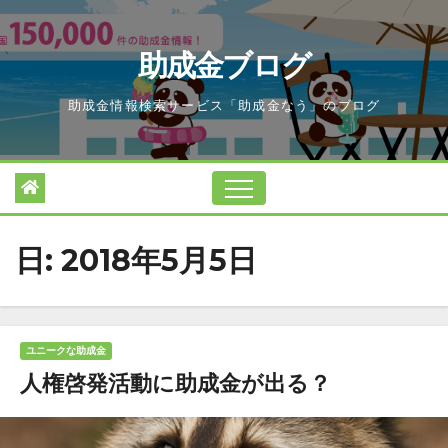
Skip
to
助成金ブログ
content
助成金情報検索サービス「助成金なう」のブログ
日:
2018年5月5日
ユニークな助成金
人権啓発活動に助成金が出る？