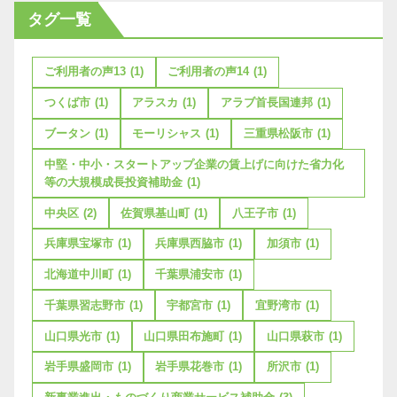
タグ一覧
ご利用者の声13
(1)
ご利用者の声14
(1)
つくば市
(1)
アラスカ
(1)
アラブ首長国連邦
(1)
ブータン
(1)
モーリシャス
(1)
三重県松阪市
(1)
中堅・中小・スタートアップ企業の賃上げに向けた省力化
等の大規模成長投資補助金
(1)
中央区
(2)
佐賀県基山町
(1)
八王子市
(1)
兵庫県宝塚市
(1)
兵庫県西脇市
(1)
加須市
(1)
北海道中川町
(1)
千葉県浦安市
(1)
千葉県習志野市
(1)
宇都宮市
(1)
宜野湾市
(1)
山口県光市
(1)
山口県田布施町
(1)
山口県萩市
(1)
岩手県盛岡市
(1)
岩手県花巻市
(1)
所沢市
(1)