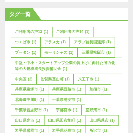
タグ一覧
ご利用者の声13
(1)
ご利用者の声14
(1)
つくば市
(1)
アラスカ
(1)
アラブ首長国連邦
(1)
ブータン
(1)
モーリシャス
(1)
三重県松阪市
(1)
中堅・中小・スタートアップ企業の賃上げに向けた省力化
等の大規模成長投資補助金
(1)
中央区
(2)
佐賀県基山町
(1)
八王子市
(1)
兵庫県宝塚市
(1)
兵庫県西脇市
(1)
加須市
(1)
北海道中川町
(1)
千葉県浦安市
(1)
千葉県習志野市
(1)
宇都宮市
(1)
宜野湾市
(1)
山口県光市
(1)
山口県田布施町
(1)
山口県萩市
(1)
岩手県盛岡市
(1)
岩手県花巻市
(1)
所沢市
(1)