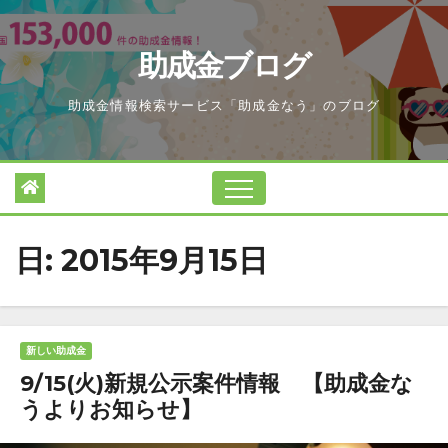
Skip
to
助成金ブログ
content
助成金情報検索サービス「助成金なう」のブログ
日:
2015年9月15日
新しい助成金
9/15(火)新規公示案件情報 【助成金な
うよりお知らせ】