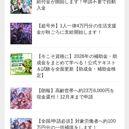
給付金が開始します！申請不要で自動
入金
【超号外】1人一律4万円分の生活支援
金が秋ごろに支給開始します！
【今こそ資格に】2026年の補助金・助
成金をまとめて学べる！公式テキスト
＆試験を全面更新【助成金・補助金検
定】
【朗報】高齢世帯へ約23万6,000円を
現金還付！12月末まで申請
【全国/申請必須】対象労働者へ約100
万円分の一括補填をします！