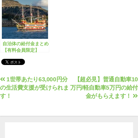
自治体の給付金まとめ
【有料会員限定】
投
1世帯あたり63,000円分
【超必見】普通自動車10
の生活費支援が受けられま
万円/軽自動車5万円の給付
稿
す！
金がもらえます！
ナ
ビ
ゲ
ー
シ