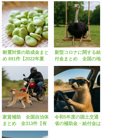
耐震対策の助成金まと
新型コロナに関する給
め 691件【2022年夏
付金まとめ 全国の地
版】耐震改修/耐震診
方自治体で359件【有
断/ブロック塀除去/空
料会員限定】
き家解体 など【有料
会員限定】
家賃補助 全国自治体
令和5年度の国土交通
まとめ 全313件【有
省の補助金・給付金は
料会員限定】
どうなりますか？