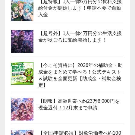
【超特報】1人一律6万円分の食料支援
給付金が開始します！申請不要で自動
入金
【超号外】1人一律4万円分の生活支援
金が秋ごろに支給開始します！
【今こそ資格に】2026年の補助金・助
成金をまとめて学べる！公式テキスト
＆試験を全面更新【助成金・補助金検
定】
【朗報】高齢世帯へ約23万6,000円を
現金還付！12月末まで申請
【全国/申請必須】対象労働者へ約100