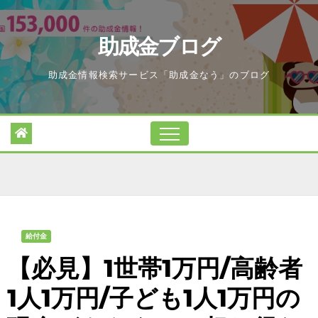
Skip
to
助成金ブログ
content
助成金情報検索サービス「助成金なう」のブログ
給付金
【必見】1世帯1万円/高齢者
1人1万円/子ども1人1万円の