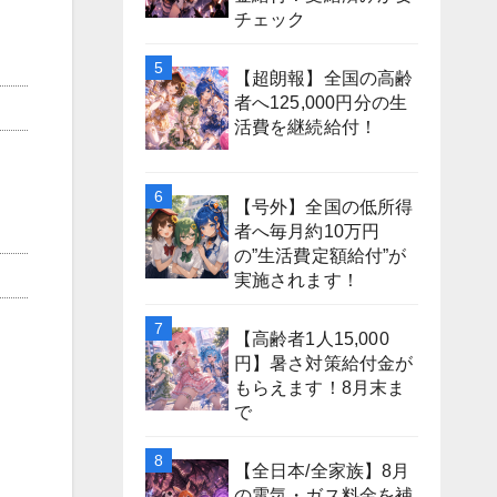
チェック
【超朗報】全国の高齢
者へ125,000円分の生
活費を継続給付！
【号外】全国の低所得
者へ毎月約10万円
の”生活費定額給付”が
実施されます！
【高齢者1人15,000
円】暑さ対策給付金が
もらえます！8月末ま
で
【全日本/全家族】8月
の電気・ガス料金を補