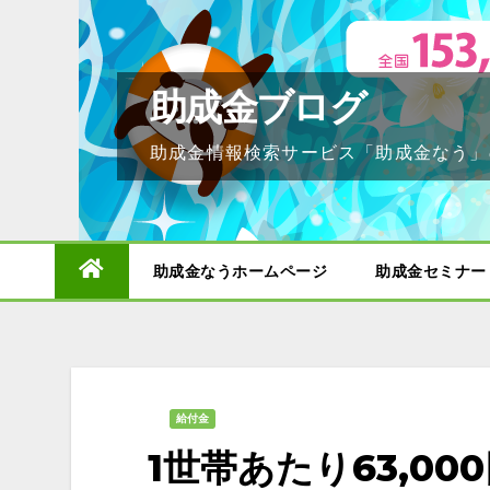
Skip
to
content
助成金ブログ
助成金情報検索サービス「助成金なう」
助成金なうホームページ
助成金セミナー
給付金
1世帯あたり63,0