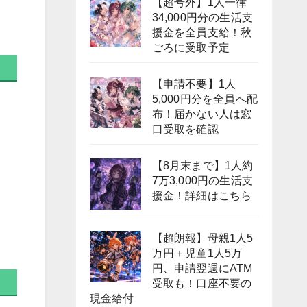
【超号外】1人一律
34,000円分の生活支
援金を全員支給！秋
ごろに受取予定
【申請不要】1人
5,000円分を全員へ配
布！届かない人は窓
口受取を確認
【8月末まで】1人約
7万3,000円の生活支
援金！詳細はこちら
【超朗報】母親1人5
万円＋児童1人5万
円、申請翌週にATM
受取も！口座不要の
現金給付