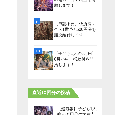
助します！
【申請不要】低所得世
帯へ1世帯7,500円分を
順次給付します！
【子ども1人約6万円】
8月から一括給付を開
始します！
直近10回分の投稿
【超速報】子ども1人
約28万円分の学費支