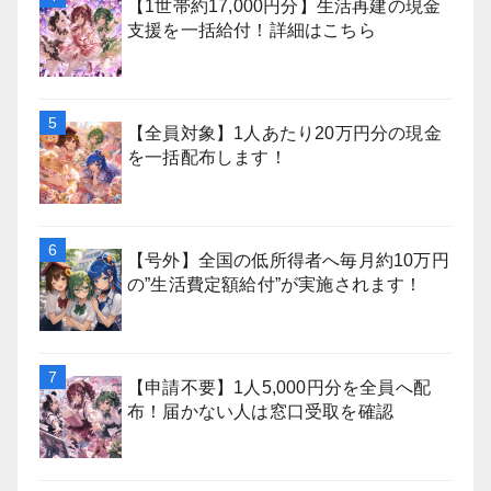
【1世帯約17,000円分】生活再建の現金
支援を一括給付！詳細はこちら
【全員対象】1人あたり20万円分の現金
を一括配布します！
【号外】全国の低所得者へ毎月約10万円
の”生活費定額給付”が実施されます！
【申請不要】1人5,000円分を全員へ配
布！届かない人は窓口受取を確認