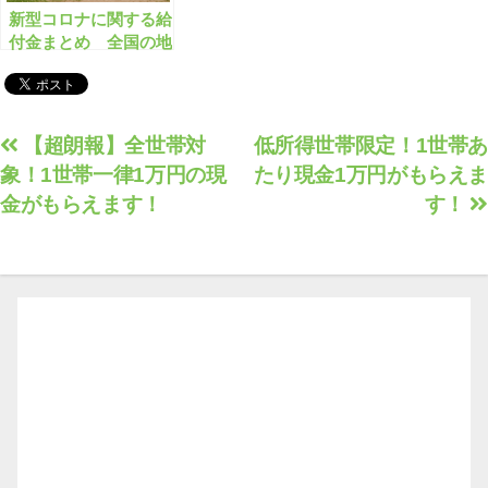
新型コロナに関する給
付金まとめ 全国の地
方自治体で359件【有
料会員限定】
投
【超朗報】全世帯対
低所得世帯限定！1世帯あ
象！1世帯一律1万円の現
たり現金1万円がもらえま
稿
金がもらえます！
す！
ナ
ビ
ゲ
ー
シ
ョ
ン