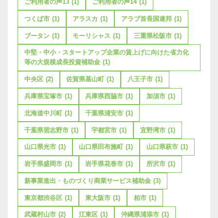
ご利用者の声13
(1)
ご利用者の声14
(1)
つくば市
(1)
アラスカ
(1)
アラブ首長国連邦
(1)
ブータン
(1)
モーリシャス
(1)
三重県松阪市
(1)
中堅・中小・スタートアップ企業の賃上げに向けた省力化
等の大規模成長投資補助金
(1)
中央区
(2)
佐賀県基山町
(1)
八王子市
(1)
兵庫県宝塚市
(1)
兵庫県西脇市
(1)
加須市
(1)
北海道中川町
(1)
千葉県浦安市
(1)
千葉県習志野市
(1)
宇都宮市
(1)
宜野湾市
(1)
山口県光市
(1)
山口県田布施町
(1)
山口県萩市
(1)
岩手県盛岡市
(1)
岩手県花巻市
(1)
所沢市
(1)
新事業進出・ものづくり商業サービス補助金
(3)
東京都渋谷区
(1)
東大阪市
(1)
柏市
(1)
武蔵村山市
(2)
江東区
(1)
沖縄県浦添市
(1)