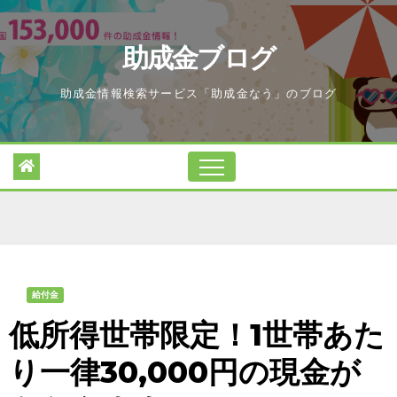
Skip
to
助成金ブログ
content
助成金情報検索サービス「助成金なう」のブログ
給付金
低所得世帯限定！1世帯あた
り一律30,000円の現金が