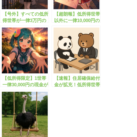
【号外】すべての低所
【超朗報】低所得世帯
得世帯が一律3万円の
以外に一律10,000円の
現金をもらえます！
現金が給付されます！
【低所得限定】1世帯
【速報】住居確保給付
一律30,000円の現金が
金が拡充！低所得世帯
もらえる”物価高騰給
に対して家賃補助
付金”！