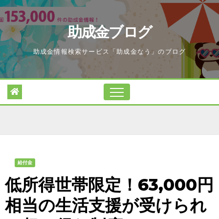
Skip
to
助成金ブログ
content
助成金情報検索サービス「助成金なう」のブログ
給付金
低所得世帯限定！63,000円
相当の生活支援が受けられ