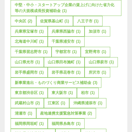
中堅・中小・スタートアップ企業の賃上げに向けた省力化
等の大規模成長投資補助金
(1)
中央区
(2)
佐賀県基山町
(1)
八王子市
(1)
兵庫県宝塚市
(1)
兵庫県西脇市
(1)
加須市
(1)
北海道中川町
(1)
千葉県浦安市
(1)
千葉県習志野市
(1)
宇都宮市
(1)
宜野湾市
(1)
山口県光市
(1)
山口県田布施町
(1)
山口県萩市
(1)
岩手県盛岡市
(1)
岩手県花巻市
(1)
所沢市
(1)
新事業進出・ものづくり商業サービス補助金
(3)
東京都渋谷区
(1)
東大阪市
(1)
柏市
(1)
武蔵村山市
(2)
江東区
(1)
沖縄県浦添市
(1)
清瀬市
(1)
産地連携支援緊急対策事業
(2)
福岡県岡垣町
(1)
福岡県糸島市
(1)