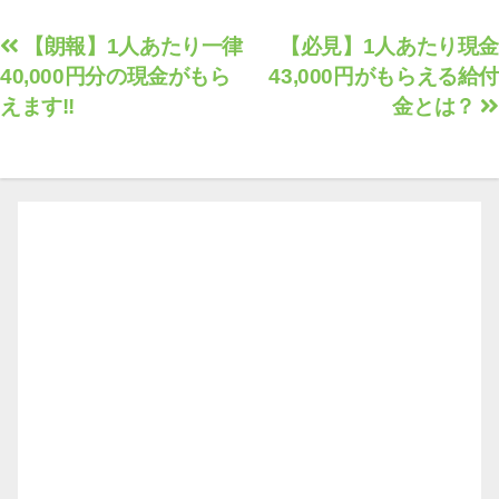
投
【朗報】1人あたり一律
【必見】1人あたり現金
40,000円分の現金がもら
43,000円がもらえる給付
稿
えます!!
金とは？
ナ
ビ
ゲ
ー
シ
ョ
ン