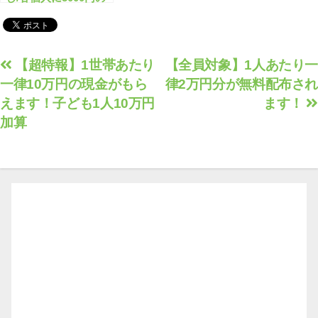
クーポン配布が開始し
ます！
投
【超特報】1世帯あたり
【全員対象】1人あたり一
一律10万円の現金がもら
律2万円分が無料配布され
稿
えます！子ども1人10万円
ます！
ナ
加算
ビ
ゲ
ー
シ
ョ
ン