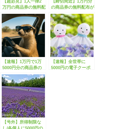
【超必見】1人一律2
【締切間近】1万円分
万円の商品券の無料配
の商品券の無料配布が
布が始まります！
実施中！忘れずに申し
込もう！
【速報】1万円で1万
【速報】全世帯に
5000円分の商品券の
5000円の電子クーポ
配布が開始します！
ン配布が開始します！
【号外】所得制限な
し/各個人に5000円の