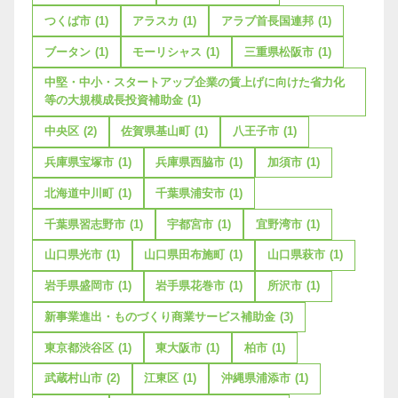
つくば市
(1)
アラスカ
(1)
アラブ首長国連邦
(1)
ブータン
(1)
モーリシャス
(1)
三重県松阪市
(1)
中堅・中小・スタートアップ企業の賃上げに向けた省力化
等の大規模成長投資補助金
(1)
中央区
(2)
佐賀県基山町
(1)
八王子市
(1)
兵庫県宝塚市
(1)
兵庫県西脇市
(1)
加須市
(1)
北海道中川町
(1)
千葉県浦安市
(1)
千葉県習志野市
(1)
宇都宮市
(1)
宜野湾市
(1)
山口県光市
(1)
山口県田布施町
(1)
山口県萩市
(1)
岩手県盛岡市
(1)
岩手県花巻市
(1)
所沢市
(1)
新事業進出・ものづくり商業サービス補助金
(3)
東京都渋谷区
(1)
東大阪市
(1)
柏市
(1)
武蔵村山市
(2)
江東区
(1)
沖縄県浦添市
(1)