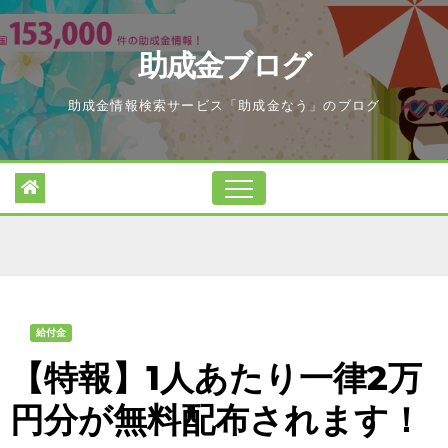
Skip
to
助成金ブログ
content
助成金情報検索サービス「助成金なう」のブログ
給付金
【特報】1人あたり一律2万
円分が無料配布されます！