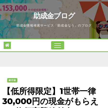
Skip
to
助成金ブログ
content
助成金情報検索サービス「助成金なう」のブログ
給付金
【低所得限定】1世帯一律
30,000円の現金がもらえ