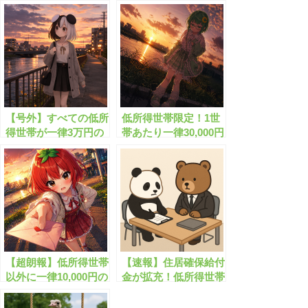
【号外】すべての低所
低所得世帯限定！1世
得世帯が一律3万円の
帯あたり一律30,000円
現金をもらえます！
の現金がもらえます！
【超朗報】低所得世帯
【速報】住居確保給付
以外に一律10,000円の
金が拡充！低所得世帯
現金が給付されます！
に対して家賃補助