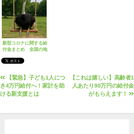
新型コロナに関する給
付金まとめ 全国の地
方自治体で359件【有
料会員限定】
投
【緊急】子ども1人につ
【これは嬉しい】高齢者1
き4万円給付へ！家計を助
人あたり90万円の給付金
稿
ける新支援とは
がもらえます！
ナ
ビ
ゲ
ー
シ