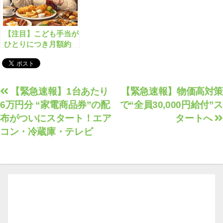
【注目】こども手当が
ひとりにつき月額約
40,000円にアップされ
ました！
投
【緊急速報】1台あたり
【緊急速報】物価高対策
6万円分 “家電商品券”の配
で“全員30,000円給付”ス
稿
布がついにスタート！エア
タートへ
ナ
コン・冷蔵庫・テレビ
ビ
ゲ
ー
シ
ョ
ン