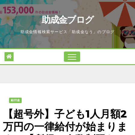
Skip
to
助成金ブログ
content
助成金情報検索サービス「助成金なう」のブログ
給付金
【超号外】子ども1人月額2
万円の一律給付が始まりま