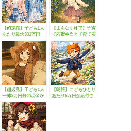
【超速報】子ども1人
【まもなく終了】子育
あたり最大382万円
て応援手当と子育て応
の”神の子給付金”が
援特別手当、あわせて
始まります！
4万円が支給されま
す！！
【超必見】子ども1人
【朗報】こどもひとり
一律3万円分の現金が
あたり5万円が給付さ
もらえます！
れます！