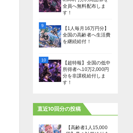
全員へ無料配布しま
す！
【1人毎月16万円分】
全国の高齢者へ生活費
を継続給付！
【超特報】全国の低中
所得者へ10万2,000円
分を非課税給付しま
す！
直近10回分の投稿
【高齢者1人15,000