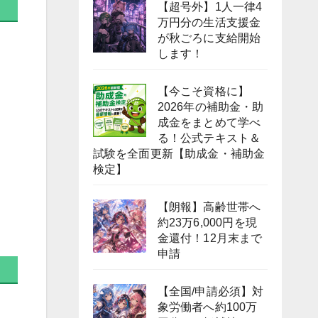
【超号外】1人一律4
万円分の生活支援金
が秋ごろに支給開始
します！
【今こそ資格に】
2026年の補助金・助
成金をまとめて学べ
る！公式テキスト＆
試験を全面更新【助成金・補助金
検定】
【朗報】高齢世帯へ
約23万6,000円を現
金還付！12月末まで
申請
【全国/申請必須】対
象労働者へ約100万