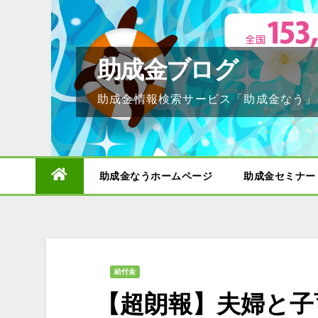
Skip
to
content
助成金ブログ
助成金情報検索サービス「助成金なう」
助成金なうホームページ
助成金セミナー
給付金
【超朗報】夫婦と子