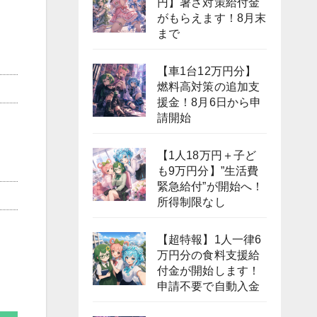
円】暑さ対策給付金
がもらえます！8月末
まで
【車1台12万円分】
燃料高対策の追加支
援金！8月6日から申
請開始
【1人18万円＋子ど
も9万円分】”生活費
緊急給付”が開始へ！
所得制限なし
【超特報】1人一律6
万円分の食料支援給
付金が開始します！
申請不要で自動入金