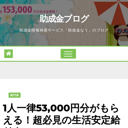
Skip
to
助成金ブログ
content
助成金情報検索サービス「助成金なう」のブログ
給付金
1人一律53,000円分がもら
える！超必見の生活安定給