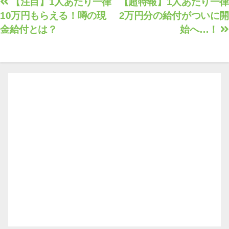
投
【注目】1人あたり一律
【超特報】1人あたり一律
10万円もらえる！噂の現
2万円分の給付がついに開
稿
金給付とは？
始へ…！
ナ
ビ
ゲ
ー
シ
ョ
ン