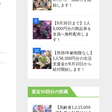
で
始します！
【9月30日まで】1人
8,000円分の商品券を
全員へ無料配布しま
す！
【所得/年齢制限なし】
1人56,000円分の生活
支援金が8月10日から
給付開始します！
直近10回分の投稿
【高齢者1人15,000