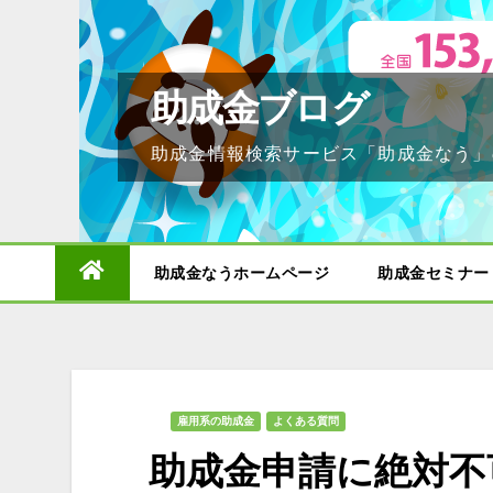
Skip
to
content
助成金ブログ
助成金情報検索サービス「助成金なう」
助成金なうホームページ
助成金セミナー
雇用系の助成金
よくある質問
助成金申請に絶対不