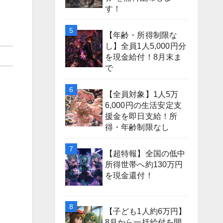
す！
【年齢・所得制限な
し】全員1人5,000円分
を現金給付！8月末ま
で
【全員対象】1人5万
6,000円の生活安定支
援金を即日支給！所
得・年齢制限なし
【超特報】全国の低中
所得世帯へ約130万円
を現金還付！
【子ども1人約6万円】
8月から一括給付を開