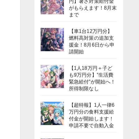
円】暑さ対策給付金
がもらえます！8月末
まで
【車1台12万円分】
燃料高対策の追加支
援金！8月6日から申
請開始
【1人18万円＋子ど
も9万円分】”生活費
緊急給付”が開始へ！
所得制限なし
【超特報】1人一律6
万円分の食料支援給
付金が開始します！
申請不要で自動入金