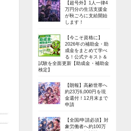
【超号外】1人一律4
万円分の生活支援金
が秋ごろに支給開始
します！
【今こそ資格に】
2026年の補助金・助
成金をまとめて学べ
る！公式テキスト＆
試験を全面更新【助成金・補助金
検定】
【朗報】高齢世帯へ
約23万6,000円を現
金還付！12月末まで
申請
【全国/申請必須】対
象労働者へ約100万