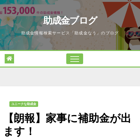
Skip
to
助成金ブログ
content
助成金情報検索サービス「助成金なう」のブログ
ユニークな助成金
【朗報】家事に補助金が出
ます！