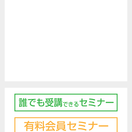
シ
ョ
ン