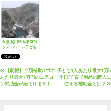
性活躍を応援する助成
金のまとめ
食堂/貧困/料理教室/キ
ッズスペース/子ども
を支援する助成金・補
助金のまとめ
投
【朗報】全額補助/1世帯
子ども1人あたり最大1万5
あたり最大7万円のエアコ
千円/子育て用品の購入に
稿
ン補助金が始まります！
使える補助金とは？
ナ
ビ
ゲ
ー