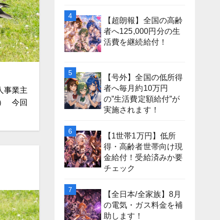
【超朗報】全国の高齢
者へ125,000円分の生
活費を継続給付！
【号外】全国の低所得
者へ毎月約10万円
 個人事業主
の”生活費定額給付”が
） 今回
実施されます！
【1世帯1万円】低所
得・高齢者世帯向け現
金給付！受給済みか要
チェック
【全日本/全家族】8月
の電気・ガス料金を補
助します！