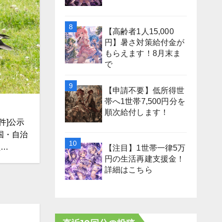
【高齢者1人15,000
円】暑さ対策給付金が
もらえます！8月末ま
で
【申請不要】低所得世
帯へ1世帯7,500円分を
順次給付します！
件]公示
国・自治
員…
【注目】1世帯一律5万
円の生活再建支援金！
詳細はこちら