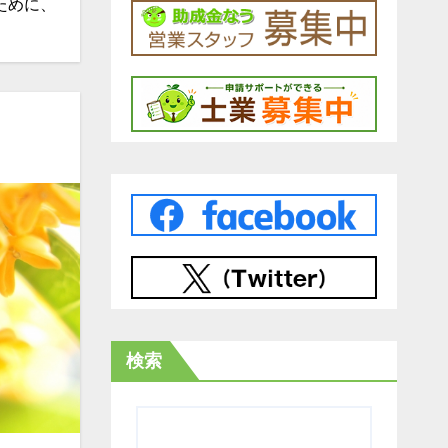
ために、
検索