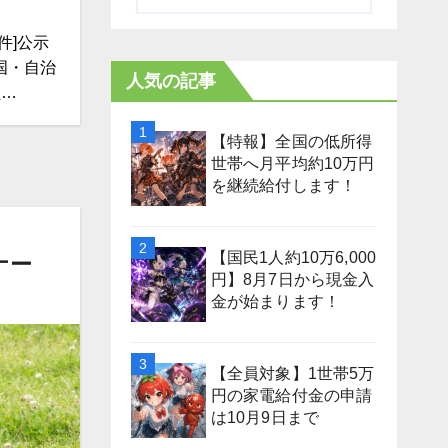
件]公示
国・自治
人気の記事
員…
【特報】全国の低所得
世帯へ月平均約10万円
を継続給付します！
【国民1人約10万6,000
ナー
円】8月7日から現金入
金が始まります！
【全員対象】1世帯5万
円の家電給付金の申請
は10月9日まで