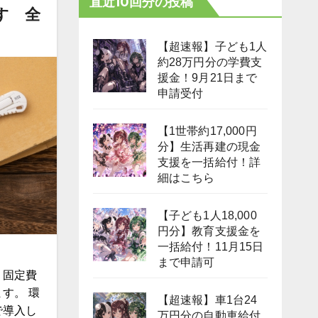
直近10回分の投稿
す 全
【超速報】子ども1人
約28万円分の学費支
援金！9月21日まで
申請受付
【1世帯約17,000円
分】生活再建の現金
支援を一括給付！詳
細はこちら
【子ども1人18,000
円分】教育支援金を
一括給付！11月15日
まで申請可
、固定費
す。 環
【超速報】車1台24
で導入し
万円分の自動車給付