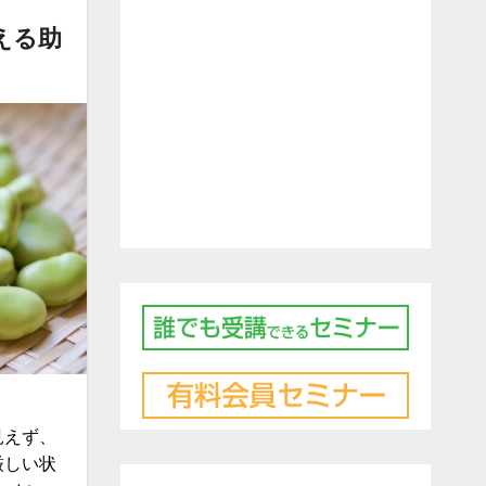
える助
見えず、
厳しい状