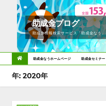
Skip
to
content
助成金ブログ
助成金情報検索サービス「助成金なう」
助成金なうホームページ
助成金セミナー
年:
2020年