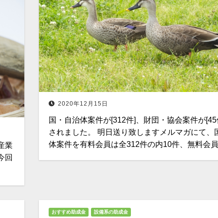
2020年12月15日
国・自治体案件が[312件]、財団・協会案件が[45
されました。 明日送り致しますメルマガにて、
体案件を有料会員は全312件の内10件、無料会
水産業
今回
おすすめ助成金
設備系の助成金