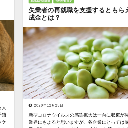
雇用系の助成金
有料会員限定
失業者の再就職を支援するともら
成金とは？
2020年12月25日
る人
子猫
新型コロナウイルスの感染拡大は一向に収束が
うケ
業界にもよると思いますが、各企業にとっては