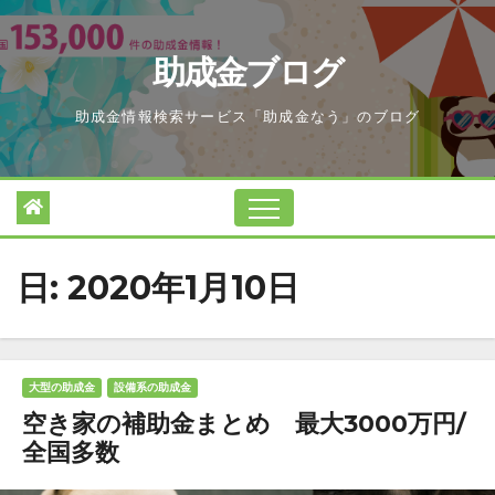
Skip
to
助成金ブログ
content
助成金情報検索サービス「助成金なう」のブログ
日:
2020年1月10日
大型の助成金
設備系の助成金
空き家の補助金まとめ 最大3000万円/
全国多数