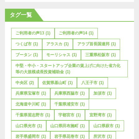
タグ一覧
ご利用者の声13
(1)
ご利用者の声14
(1)
つくば市
(1)
アラスカ
(1)
アラブ首長国連邦
(1)
ブータン
(1)
モーリシャス
(1)
三重県松阪市
(1)
中堅・中小・スタートアップ企業の賃上げに向けた省力化
等の大規模成長投資補助金
(1)
中央区
(2)
佐賀県基山町
(1)
八王子市
(1)
兵庫県宝塚市
(1)
兵庫県西脇市
(1)
加須市
(1)
北海道中川町
(1)
千葉県浦安市
(1)
千葉県習志野市
(1)
宇都宮市
(1)
宜野湾市
(1)
山口県光市
(1)
山口県田布施町
(1)
山口県萩市
(1)
岩手県盛岡市
(1)
岩手県花巻市
(1)
所沢市
(1)