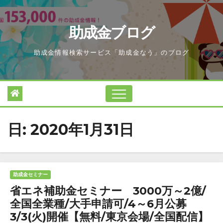
Skip
to
助成金ブログ
content
助成金情報検索サービス「助成金なう」のブログ
日:
2020年1月31日
助成金セミナー
省エネ補助金セミナー 3000万～2億/
全国全業種/大手申請可/4～6月公募
3/3(火)開催【無料/東京会場/全国配信】