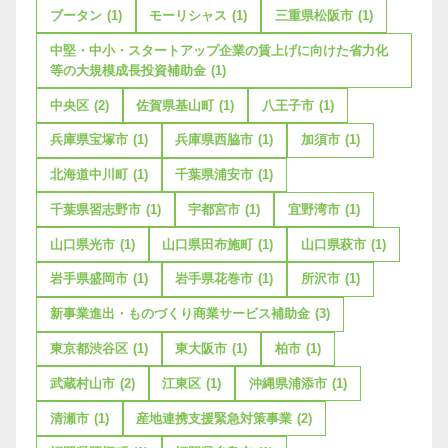
ブータン
(1)
モーリシャス
(1)
三重県松阪市
(1)
中堅・中小・スタートアップ企業の賃上げに向けた省力化
等の大規模成長投資補助金
(1)
中央区
(2)
佐賀県基山町
(1)
八王子市
(1)
兵庫県宝塚市
(1)
兵庫県西脇市
(1)
加須市
(1)
北海道中川町
(1)
千葉県浦安市
(1)
千葉県習志野市
(1)
宇都宮市
(1)
宜野湾市
(1)
山口県光市
(1)
山口県田布施町
(1)
山口県萩市
(1)
岩手県盛岡市
(1)
岩手県花巻市
(1)
所沢市
(1)
新事業進出・ものづくり商業サービス補助金
(3)
東京都渋谷区
(1)
東大阪市
(1)
柏市
(1)
武蔵村山市
(2)
江東区
(1)
沖縄県浦添市
(1)
清瀬市
(1)
産地連携支援緊急対策事業
(2)