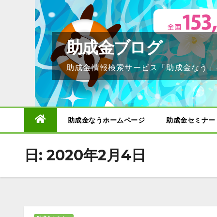
Skip
to
content
助成金ブログ
助成金情報検索サービス「助成金なう」
助成金なうホームページ
助成金セミナー
日:
2020年2月4日