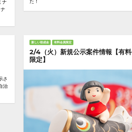
た！
ミナ
らナ
新しい助成金
有料会員限定
2/4（火）新規公示案件情報【有
限定】
示さ
自治