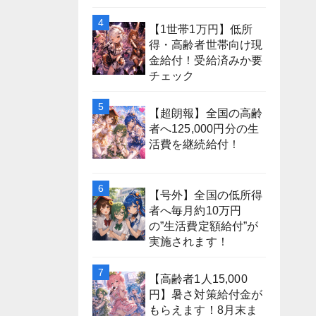
【1世帯1万円】低所
得・高齢者世帯向け現
金給付！受給済みか要
チェック
【超朗報】全国の高齢
者へ125,000円分の生
活費を継続給付！
【号外】全国の低所得
者へ毎月約10万円
の”生活費定額給付”が
実施されます！
【高齢者1人15,000
円】暑さ対策給付金が
もらえます！8月末ま