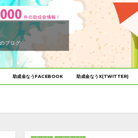
のブログ
助成金なうFACEBOOK
助成金なうX(TWITTER)