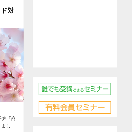
ンド対
度予算「商
しまし