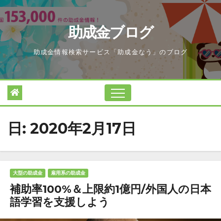
Skip
to
助成金ブログ
content
助成金情報検索サービス「助成金なう」のブログ
日:
2020年2月17日
大型の助成金
雇用系の助成金
補助率100%＆上限約1億円/外国人の日本
語学習を支援しよう