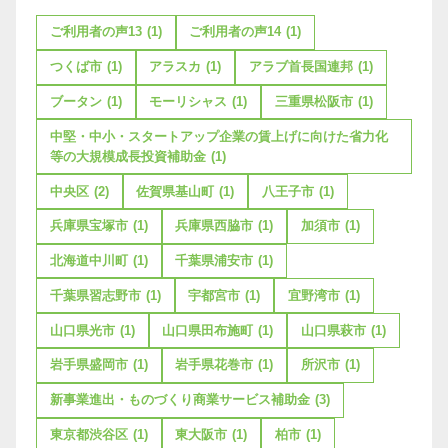
ご利用者の声13
(1)
ご利用者の声14
(1)
つくば市
(1)
アラスカ
(1)
アラブ首長国連邦
(1)
ブータン
(1)
モーリシャス
(1)
三重県松阪市
(1)
中堅・中小・スタートアップ企業の賃上げに向けた省力化
等の大規模成長投資補助金
(1)
中央区
(2)
佐賀県基山町
(1)
八王子市
(1)
兵庫県宝塚市
(1)
兵庫県西脇市
(1)
加須市
(1)
北海道中川町
(1)
千葉県浦安市
(1)
千葉県習志野市
(1)
宇都宮市
(1)
宜野湾市
(1)
山口県光市
(1)
山口県田布施町
(1)
山口県萩市
(1)
岩手県盛岡市
(1)
岩手県花巻市
(1)
所沢市
(1)
新事業進出・ものづくり商業サービス補助金
(3)
東京都渋谷区
(1)
東大阪市
(1)
柏市
(1)