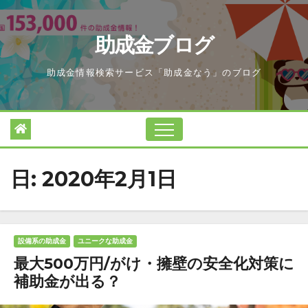
Skip
to
助成金ブログ
content
助成金情報検索サービス「助成金なう」のブログ
日:
2020年2月1日
設備系の助成金
ユニークな助成金
最大500万円/がけ・擁壁の安全化対策に
補助金が出る？