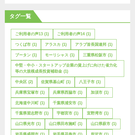
タグ一覧
ご利用者の声13
(1)
ご利用者の声14
(1)
つくば市
(1)
アラスカ
(1)
アラブ首長国連邦
(1)
ブータン
(1)
モーリシャス
(1)
三重県松阪市
(1)
中堅・中小・スタートアップ企業の賃上げに向けた省力化
等の大規模成長投資補助金
(1)
中央区
(2)
佐賀県基山町
(1)
八王子市
(1)
兵庫県宝塚市
(1)
兵庫県西脇市
(1)
加須市
(1)
北海道中川町
(1)
千葉県浦安市
(1)
千葉県習志野市
(1)
宇都宮市
(1)
宜野湾市
(1)
山口県光市
(1)
山口県田布施町
(1)
山口県萩市
(1)
岩手県盛岡市
(1)
岩手県花巻市
(1)
所沢市
(1)