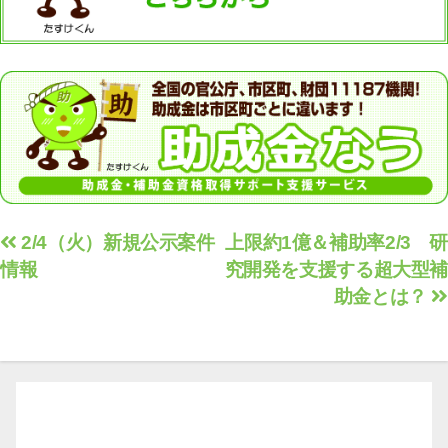
投
2/4（火）新規公示案件
上限約1億＆補助率2/3 研
情報
究開発を支援する超大型補
稿
助金とは？
ナ
ビ
ゲ
ー
シ