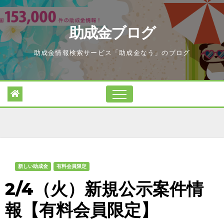
Skip
to
助成金ブログ
content
助成金情報検索サービス「助成金なう」のブログ
新しい助成金
有料会員限定
2/4（火）新規公示案件情
報【有料会員限定】