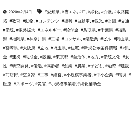
,
,
,
,
,
#愛知県
#省エネ
#IT
#緑化
#介護
#販路開
2020年2月4日
,
,
,
,
,
,
,
,
,
拓
#教育
#動物
#コンテンツ
#復興
#自動車
#観光
#財団
#交通
,
,
,
,
,
,
#伝統
#販路拡大
#エネルギー
#給付金
#鳥取県
#千葉県
#福島
,
,
,
,
,
,
,
,
県
#福岡県
#神奈川県
#工場
#コンサル
#製造業
#ビル
#岡山県
,
,
,
,
,
,
#宮崎県
#大阪府
#立地
#埼玉県
#住宅
#新規公示案件情報
#補助
,
,
,
,
,
,
,
,
金
#連携
#助成金
#設備
#東京都
#自治体
#地方
#伝統文化
#女
,
,
,
,
,
,
,
,
,
性
#研究開発
#優遇
#高齢者
#創業
#農業
#子ども
#融資
#建設
,
,
,
,
,
,
,
#商店街
#空き家
#工事
#経営
#小規模事業者
#中小企業
#環境
#
,
,
,
医療
#スポーツ
#災害
#小規模事業者持続化補助金