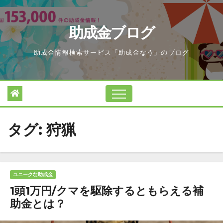
Skip
to
助成金ブログ
content
助成金情報検索サービス「助成金なう」のブログ
タグ:
狩猟
ユニークな助成金
1頭1万円/クマを駆除するともらえる補
助金とは？