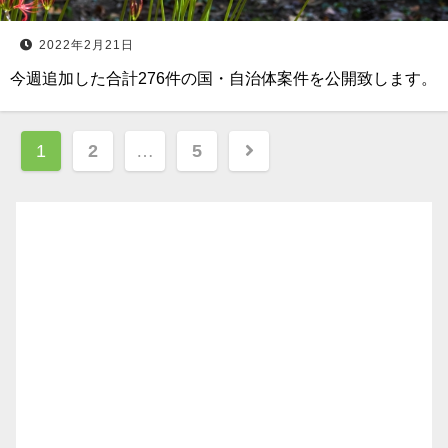
2022年2月21日
今週追加した合計276件の国・自治体案件を公開致します。
投
1
2
…
5
稿
ナ
ビ
ゲ
ー
シ
ョ
ン