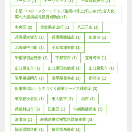
ブータン
(1)
モーリシャス
(1)
三重県松阪市
(1)
中堅・中小・スタートアップ企業の賃上げに向けた省力化
等の大規模成長投資補助金
(1)
中央区
(2)
佐賀県基山町
(1)
八王子市
(1)
兵庫県宝塚市
(1)
兵庫県西脇市
(1)
加須市
(1)
北海道中川町
(1)
千葉県浦安市
(1)
千葉県習志野市
(1)
宇都宮市
(1)
宜野湾市
(1)
山口県光市
(1)
山口県田布施町
(1)
山口県萩市
(1)
岩手県盛岡市
(1)
岩手県花巻市
(1)
所沢市
(1)
新事業進出・ものづくり商業サービス補助金
(3)
東京都渋谷区
(1)
東大阪市
(1)
柏市
(1)
武蔵村山市
(2)
江東区
(1)
沖縄県浦添市
(1)
清瀬市
(1)
産地連携支援緊急対策事業
(2)
福岡県岡垣町
(1)
福岡県糸島市
(1)