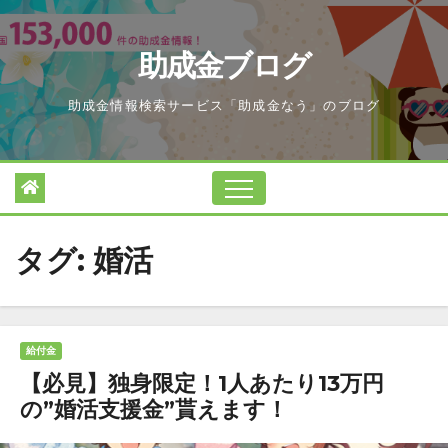
Skip
to
助成金ブログ
content
助成金情報検索サービス「助成金なう」のブログ
タグ:
婚活
給付金
【必見】独身限定！1人あたり13万円
の”婚活支援金”貰えます！