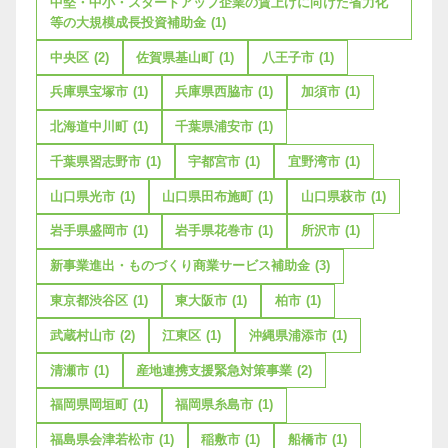
中堅・中小・スタートアップ企業の賃上げに向けた省力化
等の大規模成長投資補助金
(1)
中央区
(2)
佐賀県基山町
(1)
八王子市
(1)
兵庫県宝塚市
(1)
兵庫県西脇市
(1)
加須市
(1)
北海道中川町
(1)
千葉県浦安市
(1)
千葉県習志野市
(1)
宇都宮市
(1)
宜野湾市
(1)
山口県光市
(1)
山口県田布施町
(1)
山口県萩市
(1)
岩手県盛岡市
(1)
岩手県花巻市
(1)
所沢市
(1)
新事業進出・ものづくり商業サービス補助金
(3)
東京都渋谷区
(1)
東大阪市
(1)
柏市
(1)
武蔵村山市
(2)
江東区
(1)
沖縄県浦添市
(1)
清瀬市
(1)
産地連携支援緊急対策事業
(2)
福岡県岡垣町
(1)
福岡県糸島市
(1)
福島県会津若松市
(1)
稲敷市
(1)
船橋市
(1)