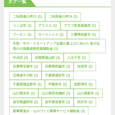
タグ一覧
ご利用者の声13
(1)
ご利用者の声14
(1)
つくば市
(1)
アラスカ
(1)
アラブ首長国連邦
(1)
ブータン
(1)
モーリシャス
(1)
三重県松阪市
(1)
中堅・中小・スタートアップ企業の賃上げに向けた省力化
等の大規模成長投資補助金
(1)
中央区
(2)
佐賀県基山町
(1)
八王子市
(1)
兵庫県宝塚市
(1)
兵庫県西脇市
(1)
加須市
(1)
北海道中川町
(1)
千葉県浦安市
(1)
千葉県習志野市
(1)
宇都宮市
(1)
宜野湾市
(1)
山口県光市
(1)
山口県田布施町
(1)
山口県萩市
(1)
岩手県盛岡市
(1)
岩手県花巻市
(1)
所沢市
(1)
新事業進出・ものづくり商業サービス補助金
(3)