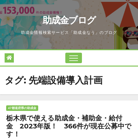
Skip
to
助成金ブログ
content
助成金情報検索サービス「助成金なう」のブログ
タグ:
先端設備導入計画
47都道府県の助成金
栃木県で使える助成金・補助金・給付
金 2023年版！ 366件が現在公募中で
す！