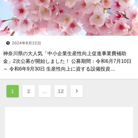
2024年8月22日
神奈川県の大人気「中小企業生産性向上促進事業費補助
金」2次公募が開始しました！ 公募期間：令和6月7月10日
～ 令和6年9月30日 生産性向上に資する設備投資…
投
1
2
…
12
稿
ナ
ビ
ゲ
ー