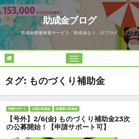
Skip
to
助成金ブログ
content
助成金情報検索サービス「助成金なう」のブログ
タグ:
ものづくり補助金
申請サポート
大型の助成金
設備系の助成金
【号外】2/6(金) ものづくり補助金23次
の公募開始！【申請サポート可】