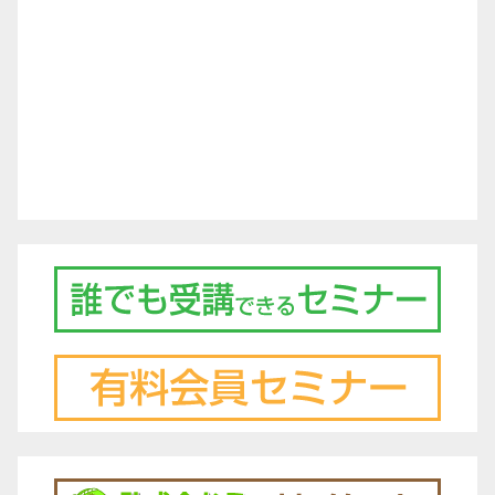
シ
ョ
ン