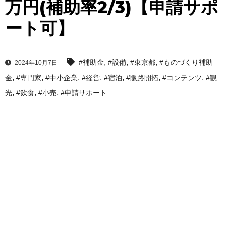
万円(補助率2/3)【申請サポ
ート可】
,
,
,
#補助金
#設備
#東京都
#ものづくり補助
2024年10月7日
,
,
,
,
,
,
,
金
#専門家
#中小企業
#経営
#宿泊
#販路開拓
#コンテンツ
#観
,
,
,
光
#飲食
#小売
#申請サポート