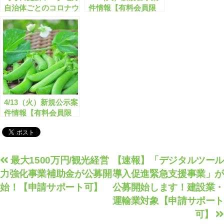
自治体ごとのコロナウ
件情報【有料会員限
イルスに関する助成金
定】
速報!!【有料会員限
定】
4/13（火）新規公示案
件情報【有料会員限
定】
投
最大1500万円/観光経営
【速報】「デジタルツール
力強化事業補助金が公募開
導入促進緊急支援事業」が
稿
始！【申請サポート可】
公募開始します！建設業・
ナ
運輸業対象【申請サポート
ビ
可】
ゲ