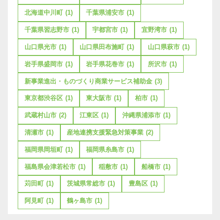
北海道中川町
(1)
千葉県浦安市
(1)
千葉県習志野市
(1)
宇都宮市
(1)
宜野湾市
(1)
山口県光市
(1)
山口県田布施町
(1)
山口県萩市
(1)
岩手県盛岡市
(1)
岩手県花巻市
(1)
所沢市
(1)
新事業進出・ものづくり商業サービス補助金
(3)
東京都渋谷区
(1)
東大阪市
(1)
柏市
(1)
武蔵村山市
(2)
江東区
(1)
沖縄県浦添市
(1)
清瀬市
(1)
産地連携支援緊急対策事業
(2)
福岡県岡垣町
(1)
福岡県糸島市
(1)
福島県会津若松市
(1)
稲敷市
(1)
船橋市
(1)
苅田町
(1)
茨城県常総市
(1)
豊島区
(1)
阿見町
(1)
鶴ヶ島市
(1)