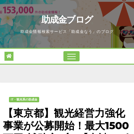
Skip
to
助成金ブログ
content
助成金情報検索サービス「助成金なう」のブログ
IT・観光系の助成金
【東京都】観光経営力強化
事業が公募開始！最大1500