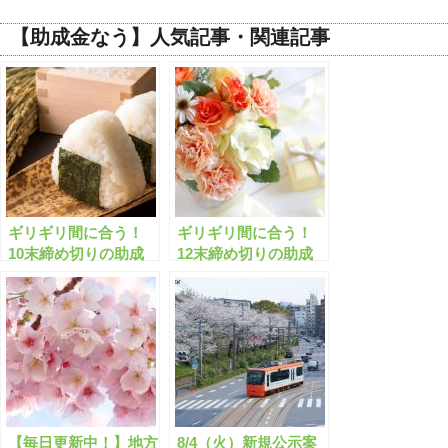
【助成金なう】人気記事・関連記事
ギリギリ間に合う！
ギリギリ間に合う！
10末締め切りの助成
12末締め切りの助成
金・補助金「全389
金・補助金「全1283
件」はこちら！【有料
件」はこちら！【有料
会員限定】
会員限定】
【毎日更新中！】地方
8/4（火）新規公示案