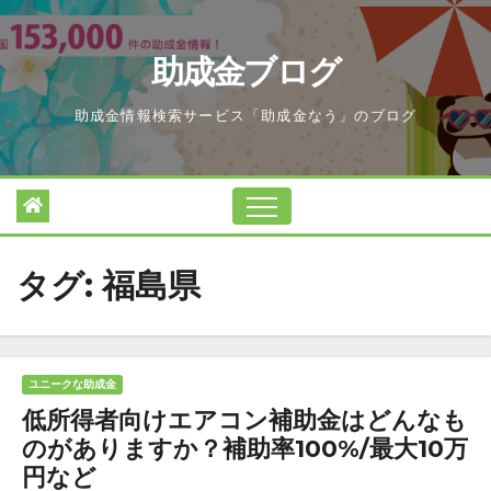
Skip
to
助成金ブログ
content
助成金情報検索サービス「助成金なう」のブログ
タグ:
福島県
ユニークな助成金
低所得者向けエアコン補助金はどんなも
のがありますか？補助率100%/最大10万
円など