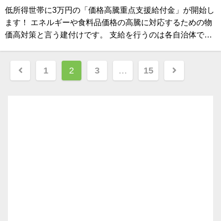
低所得世帯に3万円の「価格高騰重点支援給付金」が開始し
ます！ エネルギーや食料品価格の高騰に対応するための物
価高対策と言う建付けです。 支給を行うのは各自治体で…
投
1
2
3
…
15
稿
ナ
ビ
ゲ
ー
シ
ョ
ン