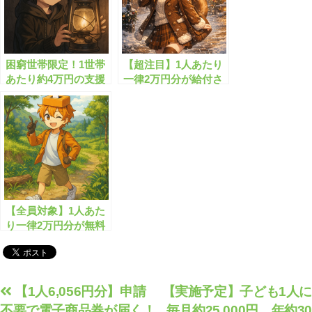
困窮世帯限定！1世帯
【超注目】1人あたり
あたり約4万円の支援
一律2万円分が給付さ
金がもらえます
れまし!!
【全員対象】1人あた
り一律2万円分が無料
配布されます！
投
【1人6,056円分】申請
【実施予定】子ども1人に
不要で電子商品券が届く！
毎月約25,000円、年約30