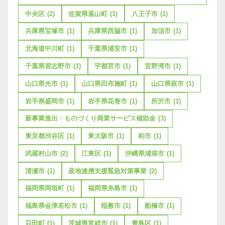
中央区
(2)
佐賀県基山町
(1)
八王子市
(1)
兵庫県宝塚市
(1)
兵庫県西脇市
(1)
加須市
(1)
北海道中川町
(1)
千葉県浦安市
(1)
千葉県習志野市
(1)
宇都宮市
(1)
宜野湾市
(1)
山口県光市
(1)
山口県田布施町
(1)
山口県萩市
(1)
岩手県盛岡市
(1)
岩手県花巻市
(1)
所沢市
(1)
新事業進出・ものづくり商業サービス補助金
(3)
東京都渋谷区
(1)
東大阪市
(1)
柏市
(1)
武蔵村山市
(2)
江東区
(1)
沖縄県浦添市
(1)
清瀬市
(1)
産地連携支援緊急対策事業
(2)
福岡県岡垣町
(1)
福岡県糸島市
(1)
福島県会津若松市
(1)
稲敷市
(1)
船橋市
(1)
苅田町
(1)
茨城県常総市
(1)
豊島区
(1)