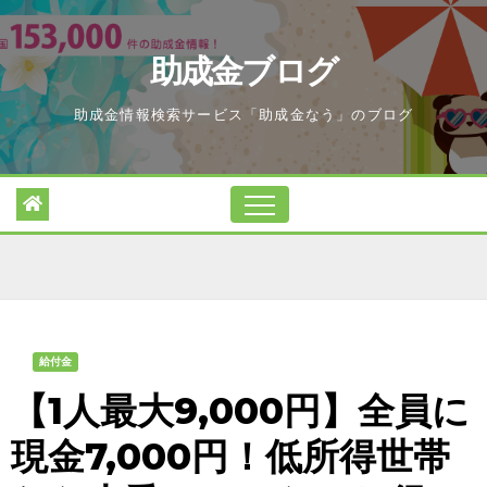
Skip
to
助成金ブログ
content
助成金情報検索サービス「助成金なう」のブログ
給付金
【1人最大9,000円】全員に
現金7,000円！低所得世帯