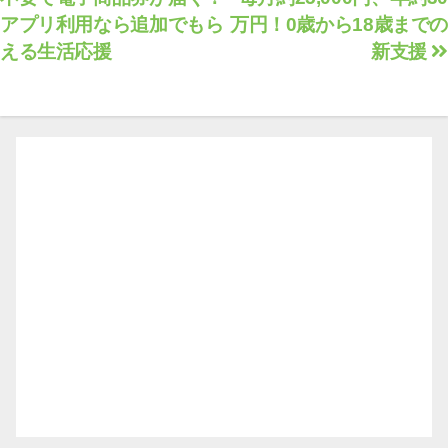
稿
アプリ利用なら追加でもら
万円！0歳から18歳までの
ナ
える生活応援
新支援
ビ
ゲ
ー
シ
ョ
ン