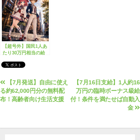
す！
【超号外】国民1人あ
たり30万円相当の給
付金が始まる！？
投
【7月発送】自由に使え
【7月16日支給】1人約16
る約62,000円分の無料配
万円の臨時ボーナス級給
稿
布！高齢者向け生活支援
付！条件を満たせば自動入
ナ
金
ビ
ゲ
ー