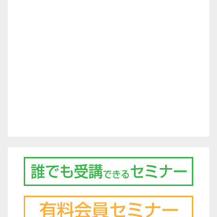
シ
ョ
ン