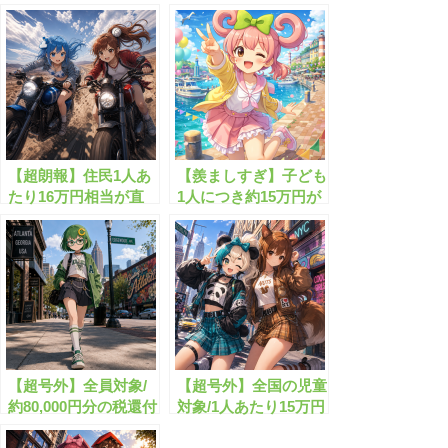
【超朗報】住民1人あ
【羨ましすぎ】子ども
たり16万円相当が直
1人につき約15万円が
接給付されます！
口座に給付される子育
て支援制度とは？
【超号外】全員対象/
【超号外】全国の児童
約80,000円分の税還付
対象/1人あたり15万円
が始まります！
分の給付がもらえま