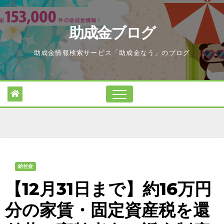
Skip
to
助成金ブログ
content
助成金情報検索サービス「助成金なう」のブログ
給付金
【12月31日まで】約16万円
分の家賃・固定資産税を還