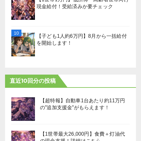
現金給付！受給済みか要チェック
【子ども1人約6万円】8月から一括給付
を開始します！
直近10回分の投稿
【超特報】自動車1台あたり約11万円
の”追加支援金”がもらえます！
【1世帯最大26,000円】食費＋灯油代
の現金支援！詳細はこちら