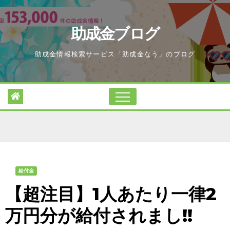
Skip
to
助成金ブログ
content
助成金情報検索サービス「助成金なう」のブログ
給付金
【超注目】1人あたり一律2
万円分が給付されまし!!