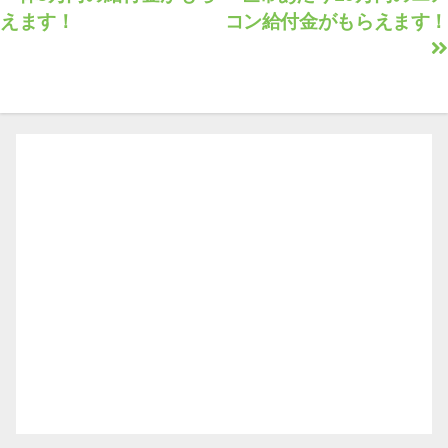
稿
えます！
コン給付金がもらえます！
ナ
ビ
ゲ
ー
シ
ョ
ン