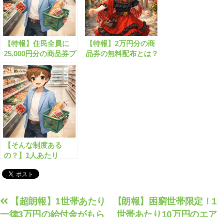
【特報】住民全員に
【特報】2万円分の商
25,000円分の商品券プ
品券の無料配布とは？
レゼントとは？
【そんな制度ある
の？】1人あたり
10,000円分の商品券が
配布される制度とは？
投
【超朗報】1世帯あたり
【朗報】困窮世帯限定！1
一律3万円の給付金がもら
世帯あたり10万円のエア