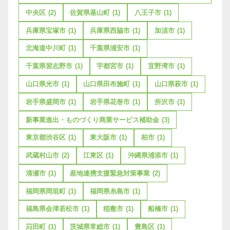
中央区
(2)
佐賀県基山町
(1)
八王子市
(1)
兵庫県宝塚市
(1)
兵庫県西脇市
(1)
加須市
(1)
北海道中川町
(1)
千葉県浦安市
(1)
千葉県習志野市
(1)
宇都宮市
(1)
宜野湾市
(1)
山口県光市
(1)
山口県田布施町
(1)
山口県萩市
(1)
岩手県盛岡市
(1)
岩手県花巻市
(1)
所沢市
(1)
新事業進出・ものづくり商業サービス補助金
(3)
東京都渋谷区
(1)
東大阪市
(1)
柏市
(1)
武蔵村山市
(2)
江東区
(1)
沖縄県浦添市
(1)
清瀬市
(1)
産地連携支援緊急対策事業
(2)
福岡県岡垣町
(1)
福岡県糸島市
(1)
福島県会津若松市
(1)
稲敷市
(1)
船橋市
(1)
苅田町
(1)
茨城県常総市
(1)
豊島区
(1)