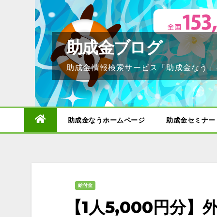
Skip
to
content
助成金ブログ
助成金情報検索サービス「助成金なう」
助成金なうホームページ
助成金セミナー
給付金
【1人5,000円分