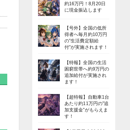
約16万円！8月20日
に現金振込します
【号外】全国の低所
得者へ毎月約10万円
の”生活費定額給
付”が実施されます！
【特報】全国の生活
困窮世帯へ約9万円の
追加給付が実施され
ます！
【超特報】自動車1台
あたり約11万円の”追
加支援金”がもらえま
す！