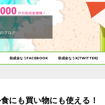
のブログ
助成金なうFACEBOOK
助成金なうX(TWITTER)
】外食にも買い物にも使える！