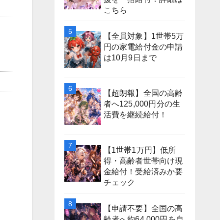
こちら
【全員対象】1世帯5万
円の家電給付金の申請
は10月9日まで
【超朗報】全国の高齢
者へ125,000円分の生
活費を継続給付！
【1世帯1万円】低所
得・高齢者世帯向け現
金給付！受給済みか要
チェック
【申請不要】全国の高
齢者へ約64,000円を自