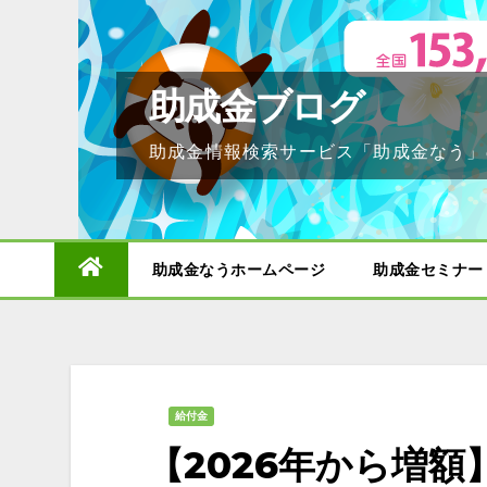
Skip
to
content
助成金ブログ
助成金情報検索サービス「助成金なう」
助成金なうホームページ
助成金セミナー
給付金
【2026年から増額