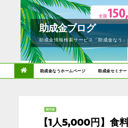
Skip
to
content
助成金ブログ
助成金情報検索サービス「助成金なう」
助成金なうホームページ
助成金セミナー
給付金
【1人5,000円】