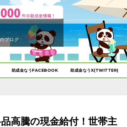
のブログ
助成金なうFACEBOOK
助成金なうX(TWITTER)
食料品高騰の現金給付！世帯主