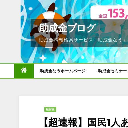
Skip
to
content
助成金ブログ
助成金情報検索サービス「助成金なう」
助成金なうホームページ
助成金セミナー
給付金
【超速報】国民1人