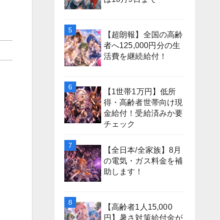
【超朗報】全国の高齢
者へ125,000円分の生
活費を継続給付！
【1世帯1万円】低所
得・高齢者世帯向け現
金給付！受給済みか要
チェック
【全日本/全家族】8月
の電気・ガス料金を補
助します！
【高齢者1人15,000
円】暑さ対策給付金が