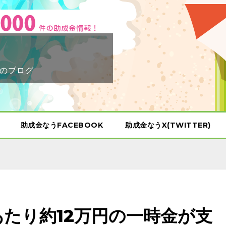
のブログ
助成金なうFACEBOOK
助成金なうX(TWITTER)
あたり約12万円の一時金が支