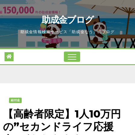
Skip
to
助成金ブログ
content
助成金情報検索サービス「助成金なう」のブログ
給付金
【高齢者限定】1人10万円
の”セカンドライフ応援