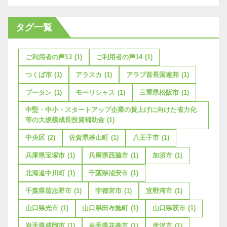
タグ一覧
ご利用者の声13
(1)
ご利用者の声14
(1)
つくば市
(1)
アラスカ
(1)
アラブ首長国連邦
(1)
ブータン
(1)
モーリシャス
(1)
三重県松阪市
(1)
中堅・中小・スタートアップ企業の賃上げに向けた省力化
等の大規模成長投資補助金
(1)
中央区
(2)
佐賀県基山町
(1)
八王子市
(1)
兵庫県宝塚市
(1)
兵庫県西脇市
(1)
加須市
(1)
北海道中川町
(1)
千葉県浦安市
(1)
千葉県習志野市
(1)
宇都宮市
(1)
宜野湾市
(1)
山口県光市
(1)
山口県田布施町
(1)
山口県萩市
(1)
岩手県盛岡市
(1)
岩手県花巻市
(1)
所沢市
(1)