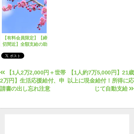
【有料会員限定】【締
切間近】全額支給の助
成金・補助金のまとめ
【2023年2月版】
投
【1人2万2,000円＋世帯
【1人約7万5,000円】21歳
2万円】生活応援給付、申
以上に現金給付！所得に応
稿
請書の出し忘れ注意
じて自動支給
ナ
ビ
ゲ
ー
シ