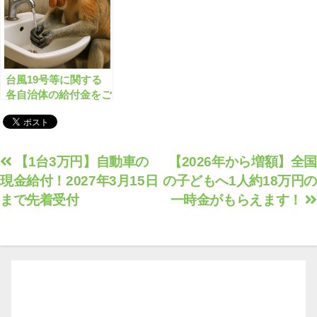
台風19号等に関する
各自治体の給付金をご
案内します
投
【1台3万円】自動車の
【2026年から増額】全国
現金給付！2027年3月15日
の子どもへ1人約18万円の
稿
まで先着受付
一時金がもらえます！
ナ
ビ
ゲ
ー
シ
ョ