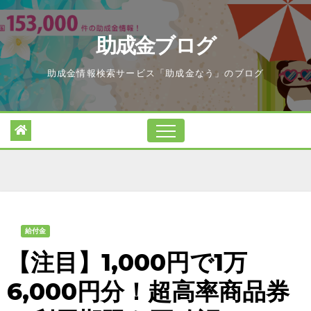
Skip
to
助成金ブログ
content
助成金情報検索サービス「助成金なう」のブログ
給付金
【注目】1,000円で1万
6,000円分！超高率商品券