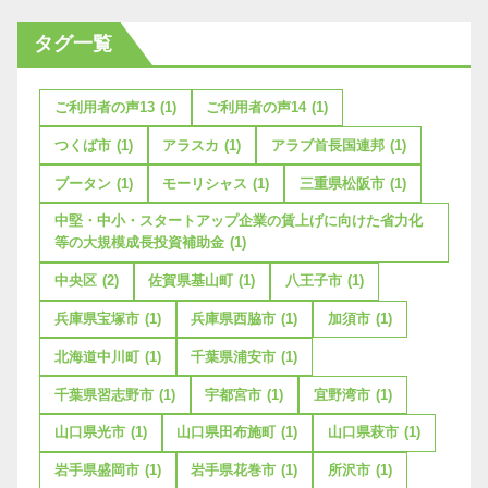
タグ一覧
ご利用者の声13
(1)
ご利用者の声14
(1)
つくば市
(1)
アラスカ
(1)
アラブ首長国連邦
(1)
ブータン
(1)
モーリシャス
(1)
三重県松阪市
(1)
中堅・中小・スタートアップ企業の賃上げに向けた省力化
等の大規模成長投資補助金
(1)
中央区
(2)
佐賀県基山町
(1)
八王子市
(1)
兵庫県宝塚市
(1)
兵庫県西脇市
(1)
加須市
(1)
北海道中川町
(1)
千葉県浦安市
(1)
千葉県習志野市
(1)
宇都宮市
(1)
宜野湾市
(1)
山口県光市
(1)
山口県田布施町
(1)
山口県萩市
(1)
岩手県盛岡市
(1)
岩手県花巻市
(1)
所沢市
(1)