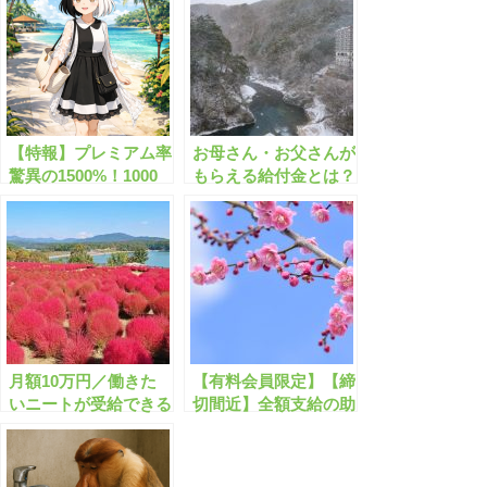
【特報】プレミアム率
お母さん・お父さんが
驚異の1500%！1000
もらえる給付金とは？
円で1万6000円分/超お
最大20万円【個人】
得な商品券が開始しま
す！
月額10万円／働きた
【有料会員限定】【締
いニートが受給できる
切間近】全額支給の助
給付金とは？
成金・補助金のまとめ
【2023年2月版】