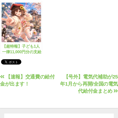
現金がもらえます！
ァーストギフトがプレ
ゼントされます！
【超特報】子ども1人
一律11,000円分の支給
が開始します！
投
【速報】交通費の給付
【号外】電気代補助が25
金が出ます！
年1月から再開/全国の電気
稿
代給付金まとめ
ナ
ビ
ゲ