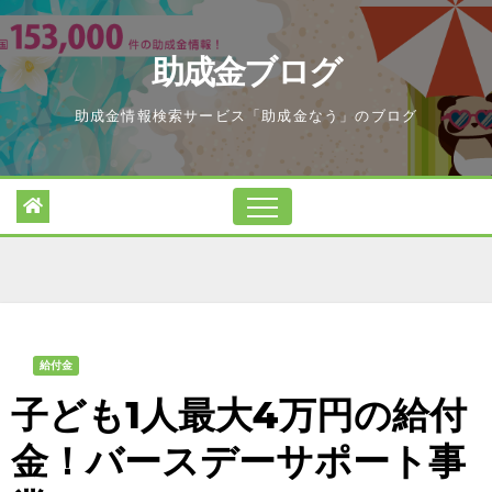
Skip
to
助成金ブログ
content
助成金情報検索サービス「助成金なう」のブログ
給付金
子ども1人最大4万円の給付
金！バースデーサポート事