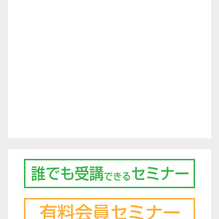
ー
シ
ョ
ン