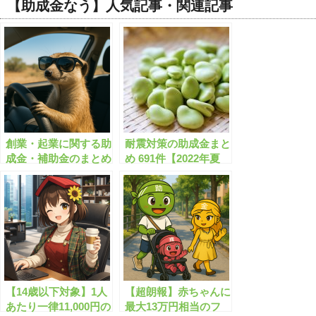
【助成金なう】人気記事・関連記事
創業・起業に関する助
耐震対策の助成金まと
成金・補助金のまとめ
め 691件【2022年夏
【有料会員限定】
版】耐震改修/耐震診
断/ブロック塀除去/空
き家解体 など【有料
会員限定】
【14歳以下対象】1人
【超朗報】赤ちゃんに
あたり一律11,000円の
最大13万円相当のフ