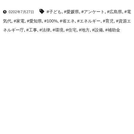
,
,
,
,
#子ども
#愛媛県
#アンケート
#広島県
#電
0202年7月27日
,
,
,
,
,
,
,
気代
#家電
#愛知県
#100%
#省エネ
#エネルギー
#育児
#資源エ
,
,
,
,
,
,
,
ネルギー庁
#工事
#法律
#環境
#住宅
#地方
#設備
#補助金