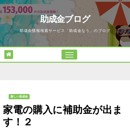
Skip
to
助成金ブログ
content
助成金情報検索サービス「助成金なう」のブログ
新しい助成金
家電の購入に補助金が出ま
す！２