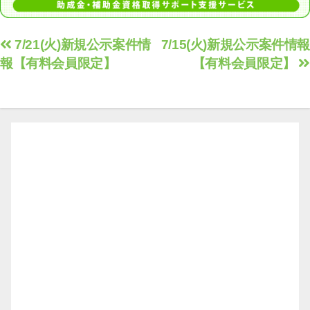
投
7/21(火)新規公示案件情
7/15(火)新規公示案件情報
報【有料会員限定】
【有料会員限定】
稿
ナ
ビ
ゲ
ー
シ
ョ
ン