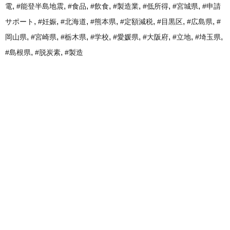
,
,
,
,
,
,
,
電
#能登半島地震
#食品
#飲食
#製造業
#低所得
#宮城県
#申請
,
,
,
,
,
,
,
サポート
#妊娠
#北海道
#熊本県
#定額減税
#目黒区
#広島県
#
,
,
,
,
,
,
,
,
岡山県
#宮崎県
#栃木県
#学校
#愛媛県
#大阪府
#立地
#埼玉県
,
,
#島根県
#脱炭素
#製造