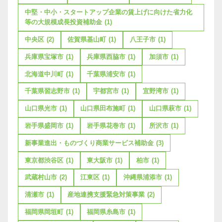
中堅・中小・スタートアップ企業の賃上げに向けた省力化
等の大規模成長投資補助金
(1)
中央区
(2)
佐賀県基山町
(1)
八王子市
(1)
兵庫県宝塚市
(1)
兵庫県西脇市
(1)
加須市
(1)
北海道中川町
(1)
千葉県浦安市
(1)
千葉県習志野市
(1)
宇都宮市
(1)
宜野湾市
(1)
山口県光市
(1)
山口県田布施町
(1)
山口県萩市
(1)
岩手県盛岡市
(1)
岩手県花巻市
(1)
所沢市
(1)
新事業進出・ものづくり商業サービス補助金
(3)
東京都渋谷区
(1)
東大阪市
(1)
柏市
(1)
武蔵村山市
(2)
江東区
(1)
沖縄県浦添市
(1)
清瀬市
(1)
産地連携支援緊急対策事業
(2)
福岡県岡垣町
(1)
福岡県糸島市
(1)