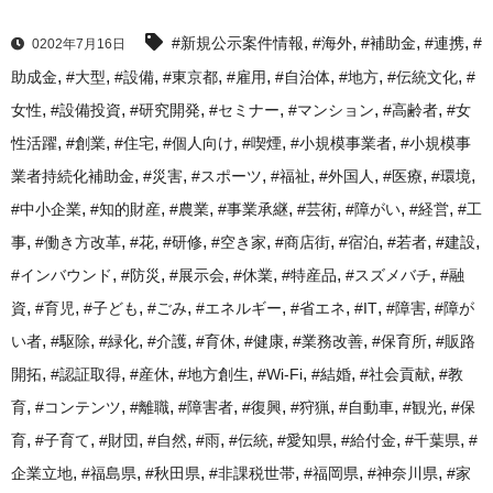
,
,
,
,
#新規公示案件情報
#海外
#補助金
#連携
#
0202年7月16日
,
,
,
,
,
,
,
,
助成金
#大型
#設備
#東京都
#雇用
#自治体
#地方
#伝統文化
#
,
,
,
,
,
,
女性
#設備投資
#研究開発
#セミナー
#マンション
#高齢者
#女
,
,
,
,
,
,
性活躍
#創業
#住宅
#個人向け
#喫煙
#小規模事業者
#小規模事
,
,
,
,
,
,
,
業者持続化補助金
#災害
#スポーツ
#福祉
#外国人
#医療
#環境
,
,
,
,
,
,
,
#中小企業
#知的財産
#農業
#事業承継
#芸術
#障がい
#経営
#工
,
,
,
,
,
,
,
,
,
事
#働き方改革
#花
#研修
#空き家
#商店街
#宿泊
#若者
#建設
,
,
,
,
,
,
#インバウンド
#防災
#展示会
#休業
#特産品
#スズメバチ
#融
,
,
,
,
,
,
,
,
資
#育児
#子ども
#ごみ
#エネルギー
#省エネ
#IT
#障害
#障が
,
,
,
,
,
,
,
,
い者
#駆除
#緑化
#介護
#育休
#健康
#業務改善
#保育所
#販路
,
,
,
,
,
,
,
開拓
#認証取得
#産休
#地方創生
#Wi-Fi
#結婚
#社会貢献
#教
,
,
,
,
,
,
,
,
育
#コンテンツ
#離職
#障害者
#復興
#狩猟
#自動車
#観光
#保
,
,
,
,
,
,
,
,
,
育
#子育て
#財団
#自然
#雨
#伝統
#愛知県
#給付金
#千葉県
#
,
,
,
,
,
,
企業立地
#福島県
#秋田県
#非課税世帯
#福岡県
#神奈川県
#家