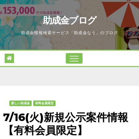
Skip
to
助成金ブログ
content
助成金情報検索サービス「助成金なう」のブログ
新しい助成金
有料会員限定
7/16(火)新規公示案件情報
【有料会員限定】