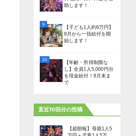
助します！
【子ども1人約6万円】
8月から一括給付を開
始します！
【年齢・所得制限な
し】全員1人5,000円分
を現金給付！8月末ま
で
直近10回分の投稿
【超朗報】母親1人5
万円＋児童1人5万