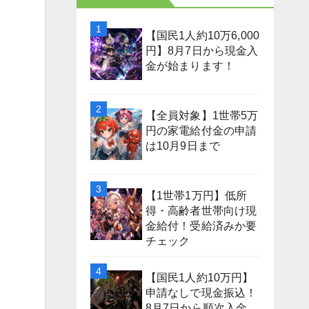
【国民1人約10万6,000
円】8月7日から現金入
金が始まります！
【全員対象】1世帯5万
円の家電給付金の申請
は10月9日まで
【1世帯1万円】低所
得・高齢者世帯向け現
金給付！受給済みか要
チェック
【国民1人約10万円】
申請なしで現金振込！
8月7日から順次入金