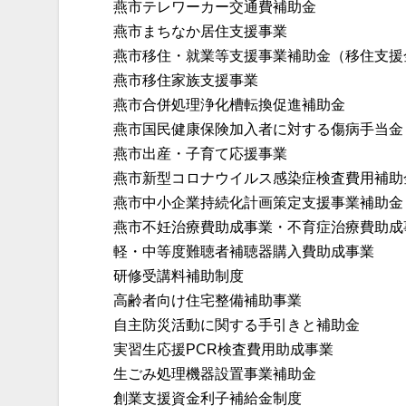
燕市テレワーカー交通費補助金
燕市まちなか居住支援事業
燕市移住・就業等支援事業補助金（移住支援
燕市移住家族支援事業
燕市合併処理浄化槽転換促進補助金
燕市国民健康保険加入者に対する傷病手当金
燕市出産・子育て応援事業
燕市新型コロナウイルス感染症検査費用補助
燕市中小企業持続化計画策定支援事業補助金
燕市不妊治療費助成事業・不育症治療費助成
軽・中等度難聴者補聴器購入費助成事業
研修受講料補助制度
高齢者向け住宅整備補助事業
自主防災活動に関する手引きと補助金
実習生応援PCR検査費用助成事業
生ごみ処理機器設置事業補助金
創業支援資金利子補給金制度