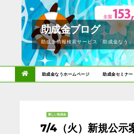
Skip
to
content
助成金ブログ
助成金情報検索サービス「助成金なう」
助成金なうホームページ
助成金セミナー
新しい助成金
7/4（火）新規公示