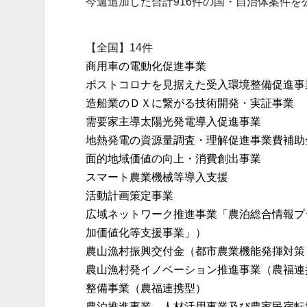
今週追加した合計916件の国・自治体案件を
【全国】14件
商用車の電動化促進事業
ポストコロナを見据えた受入環境整備促進事
造船業のＤＸに繋がる技術開発・実証事業
需要家主導太陽光発電導入促進事業
地熱発電の資源量調査・理解促進事業費補助
面的地域価値の向上・消費創出事業
スマート農業機械等導入支援
活動計画策定事業
広域ネットワーク推進事業「農泊総合情報プ
加価値化等支援事業」）
農山漁村振興交付金（都市農業機能発揮対策
農山漁村発イノベーション推進事業（農福連
整備事業（農福連携型）
農泊推進事業、人材活用事業及び農家民宿転