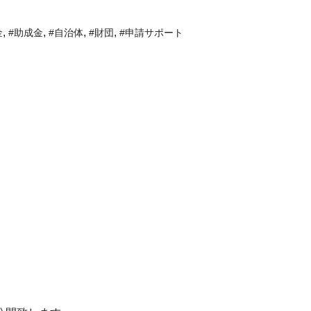
,
,
,
,
金
#助成金
#自治体
#財団
#申請サポート