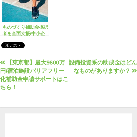
ものづくり補助金採択
者を全面支援/中小企
業技術革新制度
(SBIR)とは？
投
【東京都】最大9600万
設備投資系の助成金はどん
円/宿泊施設バリアフリー
なものがありますか？
稿
化補助金申請サポートはこ
ナ
ちら！
ビ
ゲ
ー
シ
ョ