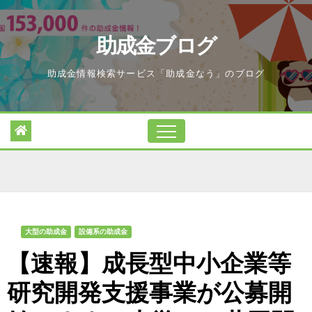
Skip
to
助成金ブログ
content
助成金情報検索サービス「助成金なう」のブログ
大型の助成金
設備系の助成金
【速報】成長型中小企業等
研究開発支援事業が公募開