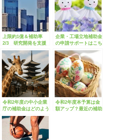
上限約1億＆補助率
企業・工場立地補助金
2/3 研究開発を支援
の申請サポートはこち
する超大型補助金と
ら！神奈川/埼玉/愛知/
は？
京都/福岡/福島/広島な
ど
令和2年度の中小企業
令和2年度本予算は金
庁の補助金はどのよう
額アップ？最近の補助
なものがありますか？
金はどのような傾向で
しょうか？