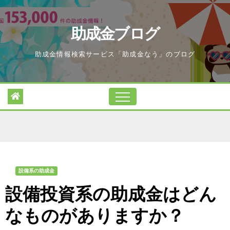
Skip
to
助成金ブログ
content
助成金情報検索サービス「助成金なう」のブログ
設備系の助成金
設備投資系の助成金はどん
なものがありますか？