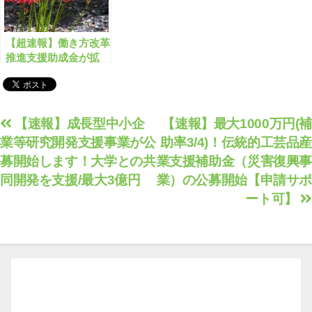
【超速報】働き方改革
推進支援助成金が拡
充！最大480万円加算
投
【速報】成長型中小企
【速報】最大1000万円(補
業等研究開発支援事業が公
助率3/4)！伝統的工芸品産
稿
募開始します！大学との共
業支援補助金（災害復興事
ナ
同開発を支援/最大3億円
業）の公募開始【申請サポ
ビ
ート可】
ゲ
ー
シ
ョ
ン