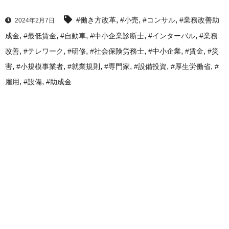
,
,
,
#働き方改革
#小売
#コンサル
#業務改善助
2024年2月7日
,
,
,
,
,
成金
#最低賃金
#自動車
#中小企業診断士
#インターバル
#業務
,
,
,
,
,
,
改善
#テレワーク
#研修
#社会保険労務士
#中小企業
#賃金
#災
,
,
,
,
,
,
害
#小規模事業者
#就業規則
#専門家
#設備投資
#厚生労働省
#
,
,
雇用
#設備
#助成金