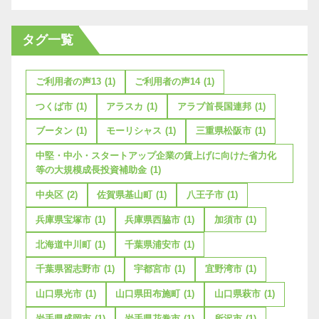
タグ一覧
ご利用者の声13
(1)
ご利用者の声14
(1)
つくば市
(1)
アラスカ
(1)
アラブ首長国連邦
(1)
ブータン
(1)
モーリシャス
(1)
三重県松阪市
(1)
中堅・中小・スタートアップ企業の賃上げに向けた省力化
等の大規模成長投資補助金
(1)
中央区
(2)
佐賀県基山町
(1)
八王子市
(1)
兵庫県宝塚市
(1)
兵庫県西脇市
(1)
加須市
(1)
北海道中川町
(1)
千葉県浦安市
(1)
千葉県習志野市
(1)
宇都宮市
(1)
宜野湾市
(1)
山口県光市
(1)
山口県田布施町
(1)
山口県萩市
(1)
岩手県盛岡市
(1)
岩手県花巻市
(1)
所沢市
(1)