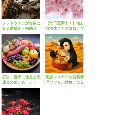
ソフトウェアが対象と
【毎日更新中！】地方
なる助成金・補助金
自治体ごとのコロナウ
イルスに関する助成金
速報!!【有料会員限
定】
広告・宣伝に使える助
勤怠システムや労務管
成金のまとめ チラ
理ソフトが対象となる
シ・ホームページ作
助成金・補助金
成/ネット広告/創業
【有料会員限定】