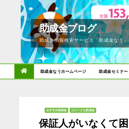
Skip
to
content
助成金ブログ
助成金情報検索サービス「助成金なう」
助成金なうホームページ
助成金セミナー
おすすめ助成金
ユニークな助成金
保証人がいなくて困