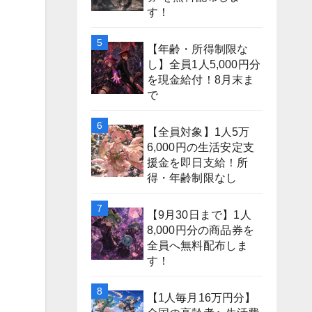
す！
【年齢・所得制限な
し】全員1人5,000円分
を現金給付！8月末ま
で
【全員対象】1人5万
6,000円の生活安定支
援金を即日支給！所
得・年齢制限なし
は
【9月30日まで】1人
8,000円分の商品券を
全員へ無料配布しま
す！
【1人毎月16万円分】