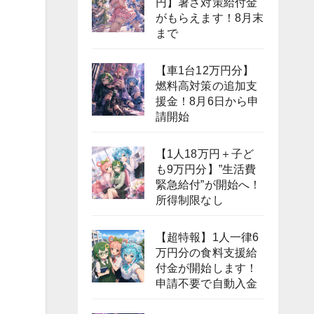
円】暑さ対策給付金
がもらえます！8月末
まで
【車1台12万円分】
燃料高対策の追加支
援金！8月6日から申
請開始
【1人18万円＋子ど
も9万円分】”生活費
緊急給付”が開始へ！
所得制限なし
【超特報】1人一律6
万円分の食料支援給
付金が開始します！
申請不要で自動入金