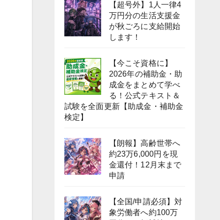
【超号外】1人一律4
万円分の生活支援金
が秋ごろに支給開始
します！
【今こそ資格に】
2026年の補助金・助
成金をまとめて学べ
る！公式テキスト＆
試験を全面更新【助成金・補助金
検定】
【朗報】高齢世帯へ
約23万6,000円を現
金還付！12月末まで
申請
【全国/申請必須】対
象労働者へ約100万