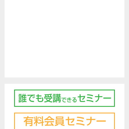
シ
ョ
ン