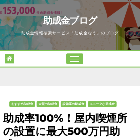
Skip
to
助成金ブログ
content
助成金情報検索サービス「助成金なう」のブログ
おすすめ助成金
大型の助成金
設備系の助成金
ユニークな助成金
助成率100%！屋内喫煙所
の設置に最大500万円助