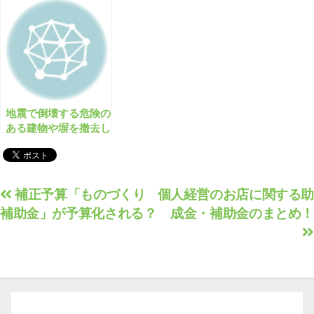
地震で倒壊する危険の
ある建物や塀を撤去し
よう！
投
補正予算「ものづくり
個人経営のお店に関する助
補助金」が予算化される？
成金・補助金のまとめ！
稿
ナ
ビ
ゲ
ー