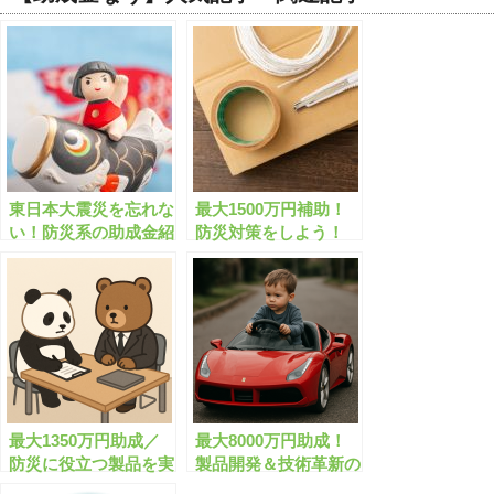
東日本大震災を忘れな
最大1500万円補助！
い！防災系の助成金紹
防災対策をしよう！
介
最大1350万円助成／
最大8000万円助成！
防災に役立つ製品を実
製品開発＆技術革新の
用化しよう
大型助成金！