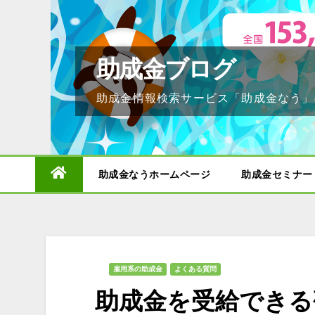
Skip
to
content
助成金ブログ
助成金情報検索サービス「助成金なう」
助成金なうホームページ
助成金セミナー
雇用系の助成金
よくある質問
助成金を受給できる