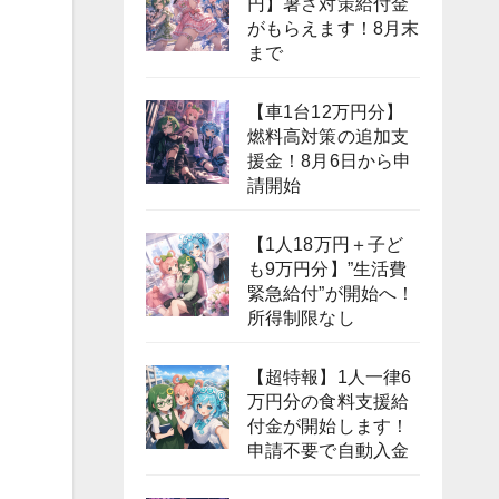
円】暑さ対策給付金
がもらえます！8月末
まで
【車1台12万円分】
燃料高対策の追加支
援金！8月6日から申
請開始
【1人18万円＋子ど
も9万円分】”生活費
緊急給付”が開始へ！
所得制限なし
【超特報】1人一律6
万円分の食料支援給
付金が開始します！
申請不要で自動入金