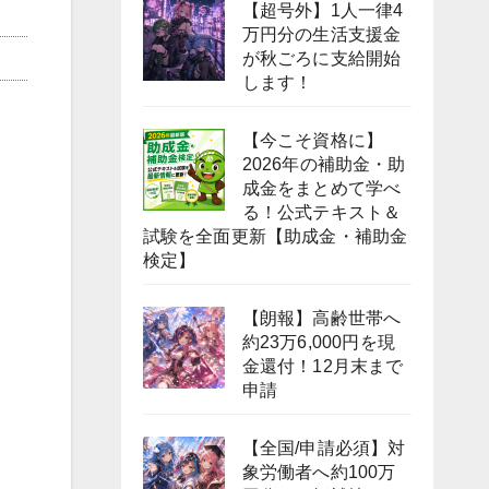
【超号外】1人一律4
万円分の生活支援金
が秋ごろに支給開始
します！
【今こそ資格に】
2026年の補助金・助
成金をまとめて学べ
る！公式テキスト＆
試験を全面更新【助成金・補助金
検定】
【朗報】高齢世帯へ
。
約23万6,000円を現
金還付！12月末まで
申請
【全国/申請必須】対
象労働者へ約100万