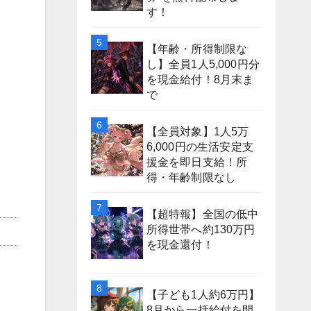
す！
【年齢・所得制限な
し】全員1人5,000円分
を現金給付！8月末ま
で
【全員対象】1人5万
6,000円の生活安定支
援金を即日支給！所
得・年齢制限なし
【超特報】全国の低中
所得世帯へ約130万円
を現金還付！
【子ども1人約6万円】
8月から一括給付を開