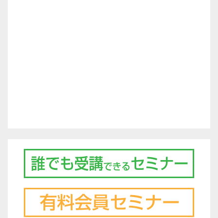
シ
ョ
ン