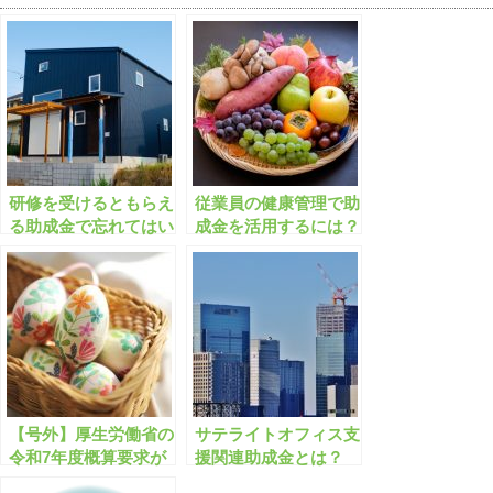
研修を受けるともらえ
従業員の健康管理で助
る助成金で忘れてはい
成金を活用するには？
けない要件とは？
【号外】厚生労働省の
サテライトオフィス支
令和7年度概算要求が
援関連助成金とは？
公表！令和7年度の助