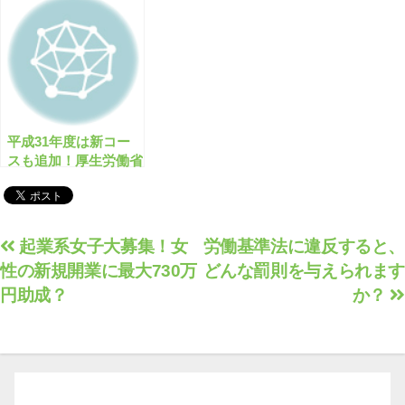
成金はどうなる？
平成31年度は新コー
スも追加！厚生労働省
の人材確保等支援助成
金とは？
投
起業系女子大募集！女
労働基準法に違反すると、
性の新規開業に最大730万
どんな罰則を与えられます
稿
円助成？
か？
ナ
ビ
ゲ
ー