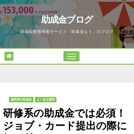
Skip
to
助成金ブログ
content
助成金情報検索サービス「助成金なう」のブログ
雇用系の助成金
よくある質問
研修系の助成金では必須！
ジョブ・カード提出の際に