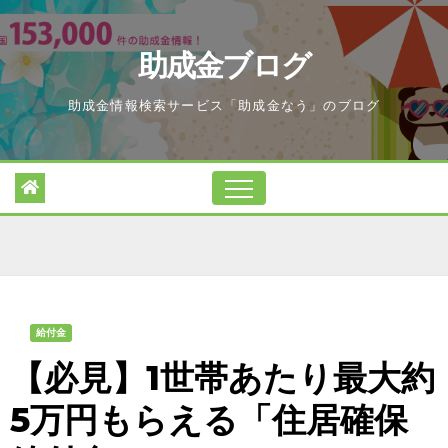
Skip
to
助成金ブログ
content
助成金情報検索サービス「助成金なう」のブログ
給付金
【必見】1世帯あたり最大約
5万円もらえる「住居確保