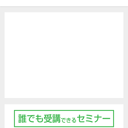
ゲ
ー
シ
ョ
ン