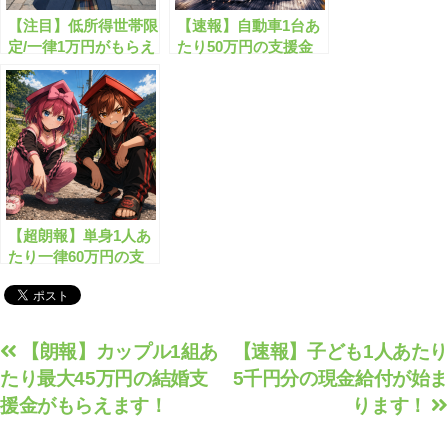
【注目】低所得世帯限
【速報】自動車1台あ
定/一律1万円がもらえ
たり50万円の支援金
る物価高騰対策給付
が始まります！
金！
【超朗報】単身1人あ
たり一律60万円の支
援金がもらえます！
投
【朗報】カップル1組あ
【速報】子ども1人あたり
たり最大45万円の結婚支
5千円分の現金給付が始ま
稿
援金がもらえます！
ります！
ナ
ビ