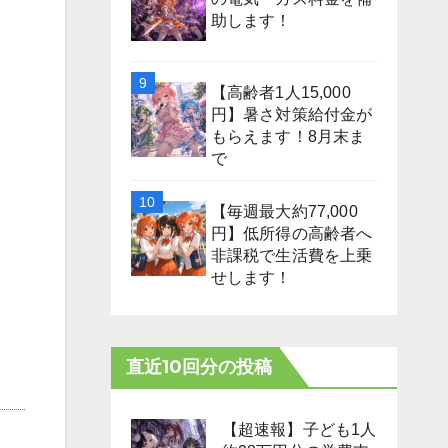
助します！
【高齢者1人15,000
円】暑さ対策給付金が
もらえます！8月末ま
で
【毎週最大約77,000
円】低所得の高齢者へ
非課税で生活費を上乗
せします！
直近10回分の投稿
【超速報】子ども1人