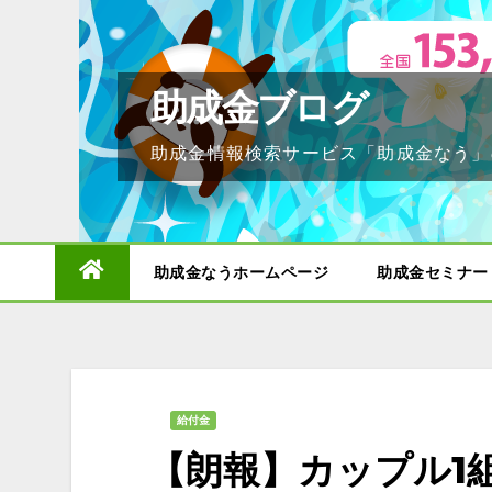
Skip
to
content
助成金ブログ
助成金情報検索サービス「助成金なう」
助成金なうホームページ
助成金セミナー
給付金
【朗報】カップル1