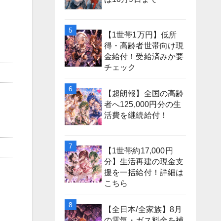
【1世帯1万円】低所
得・高齢者世帯向け現
金給付！受給済みか要
チェック
【超朗報】全国の高齢
者へ125,000円分の生
活費を継続給付！
【1世帯約17,000円
分】生活再建の現金支
援を一括給付！詳細は
こちら
【全日本/全家族】8月
の電気・ガス料金を補