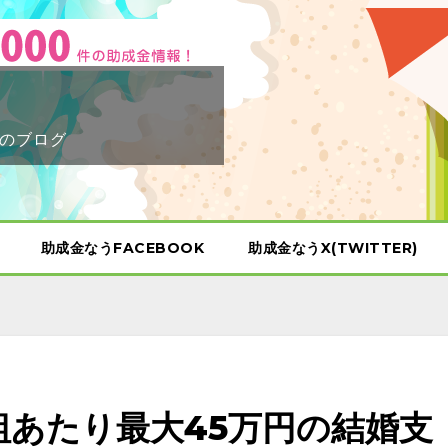
のブログ
助成金なうFACEBOOK
助成金なうX(TWITTER)
組あたり最大45万円の結婚支