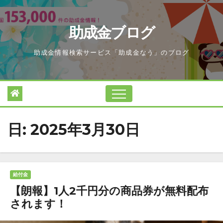
Skip
to
助成金ブログ
content
助成金情報検索サービス「助成金なう」のブログ
日:
2025年3月30日
給付金
【朗報】1人2千円分の商品券が無料配布
されます！