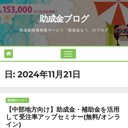
Skip
to
助成金ブログ
content
助成金情報検索サービス「助成金なう」のブログ
日:
2024年11月21日
助成金セミナー
【中部地方向け】助成金・補助金を活用
して受注率アップセミナー(無料/オンラ
イン)